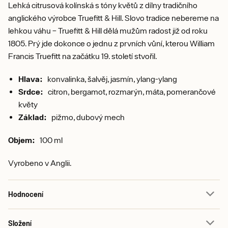
Lehká citrusová kolínská s tóny květů z dílny tradičního
anglického výrobce Truefitt & Hill. Slovo tradice nebereme na
lehkou váhu – Truefitt & Hill dělá mužům radost již od roku
1805. Prý jde dokonce o jednu z prvních vůní, kterou William
Francis Truefitt na začátku 19. století stvořil.
Hlava:
konvalinka, šalvěj, jasmín, ylang-ylang
Srdce:
citron, bergamot, rozmarýn, máta, pomerančové
květy
Základ:
pižmo, dubový mech
Objem:
100 ml
Vyrobeno v Anglii.
Hodnocení
Složení