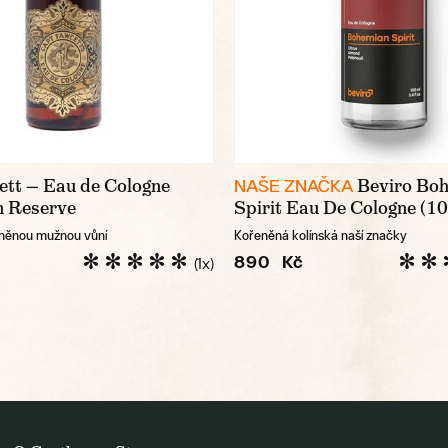
ett — Eau de Cologne
Beviro Bo
NAŠE ZNAČKA
n Reserve
Spirit Eau De Cologne (10
eněnou mužnou vůní
Kořeněná kolínská naší značky
890 Kč
(1x)