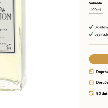
Varianta
100 ml
Skladem 
Je sklad
Dopra
Doruče
90 dní