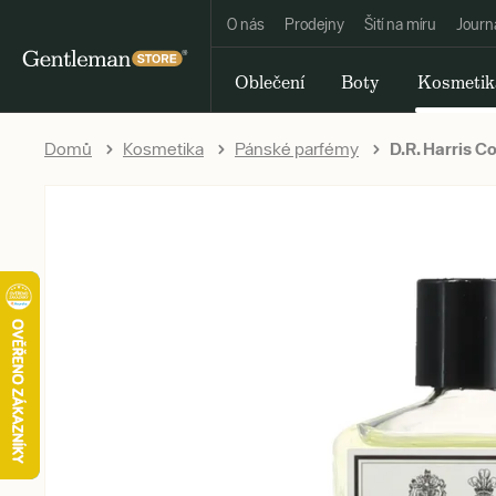
O nás
Prodejny
Šití na míru
Journ
Oblečení
Boty
Kosmetik
Domů
Kosmetika
Pánské parfémy
D.R. Harris C