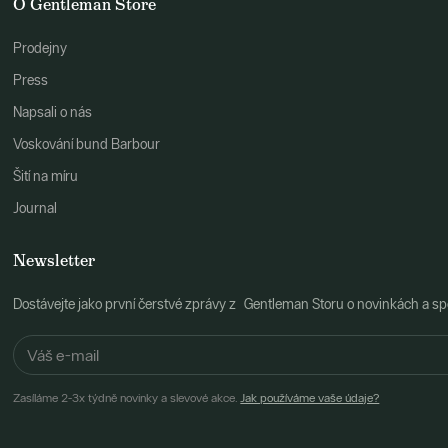
O Gentleman Store
Prodejny
Press
Napsali o nás
Voskování bund Barbour
Šití na míru
Journal
Newsletter
Dostávejte jako první čerstvé zprávy z Gentleman Storu o novinkách a spe
Zasíláme 2-3x týdně novinky a slevové akce.
Jak používáme vaše údaje?