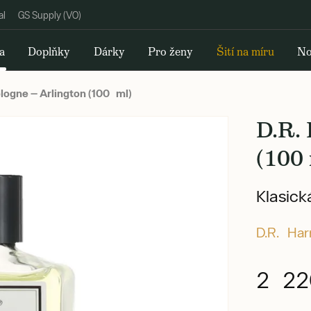
al
GS Supply (VO)
a
Doplňky
Dárky
Pro ženy
Šití na míru
No
ologne — Arlington (100 ml)
D.R. 
(100 
Klasick
D.R. Har
2 22