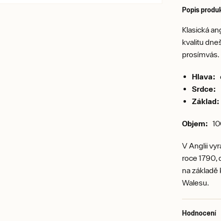
Popis produ
Klasická an
kvalitu dne
prosímvás.
Hlava:
c
Srdce:
Základ:
Objem:
10
V Anglii vy
roce 1790, 
na základě 
Walesu.
Hodnocení