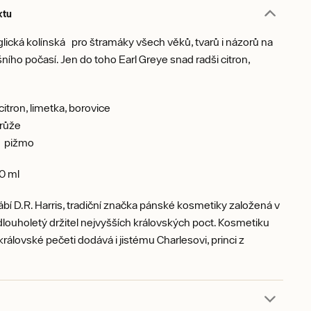
ktu
glická kolínská pro štramáky všech věků, tvarů i názorů na
šního počasí. Jen do toho Earl Greye snad radši citron,
itron, limetka, borovice
růže
pižmo
0 ml
rábí D.R. Harris, tradiční značka pánské kosmetiky založená v
dlouholetý držitel nejvyšších královských poct. Kosmetiku
královské pečeti dodává i jistému Charlesovi, princi z