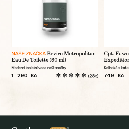
Beviro Metropolitan
Cpt. Fawc
NAŠE ZNAČKA
Eau De Toilette (50 ml)
Expeditio
Moderní toaletní voda naší značky
Kolínská s koř
1 290 Kč
749 Kč
(28x)