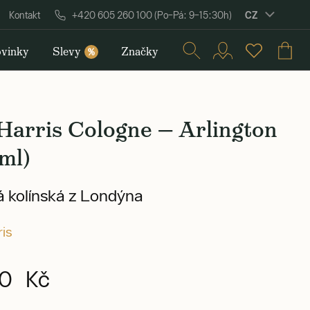
CZ
Kontakt
+420 605 260 100 (Po–Pá: 9–15:30h)
vinky
Slevy
Značky
%
Harris Cologne — Arlington
ml)
á kolínská z Londýna
ris
0 Kč