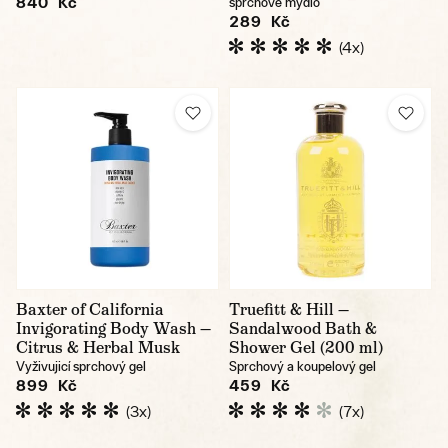
840 Kč
sprchové mýdlo
289 Kč
(4x)
Baxter of California
Truefitt & Hill —
Invigorating Body Wash —
Sandalwood Bath &
Citrus & Herbal Musk
Shower Gel (200 ml)
Vyživujicí sprchový gel
Sprchový a koupelový gel
899 Kč
459 Kč
(3x)
(7x)