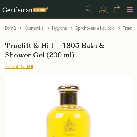
Truefit
Domů
Kosmetika
Hygiena
Sprchování a koupele
Truefitt & Hill — 1805 Bath &
Shower Gel (200 ml)
Truefitt & Hill