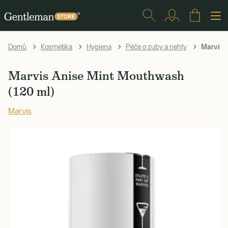
Marvis A
Domů
Kosmetika
Hygiena
Péče o zuby a nehty
Marvis Anise Mint Mouthwash
(120 ml)
Marvis