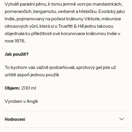
Vytváří parádní pěnu, k tomu jemně voní po mandarinkách,
pomerančích, bergamotu, verbeně a hřebíčku. Exotický jako
Indie, pojmenovaný na počest královny Viktorie, milovnice
citrusových vůní, která si u Truefitt & Hill jednu takovou
objednala ku příležitosti své korunovace královnou Indie v
roce 1876.
Jak použít?
To bychom vás vážně podceňovali, sprchový gel jste už
určitě aspoň jednou použili.
Objem:
200 ml
Vyroben v Anglii
Hodnocení