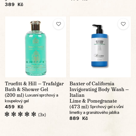
389 Kč
Truefitt & Hill — Trafalgar
Baxter of California
Bath & Shower Gel
Invigorating Body Wash —
(200 ml)
Italian
Luxusní sprchový a
Lime & Pomegranate
koupelový gel
(473 ml)
459 Kč
Sprchový gel s vůní
limetky a granátového jablka
(3x)
889 Kč