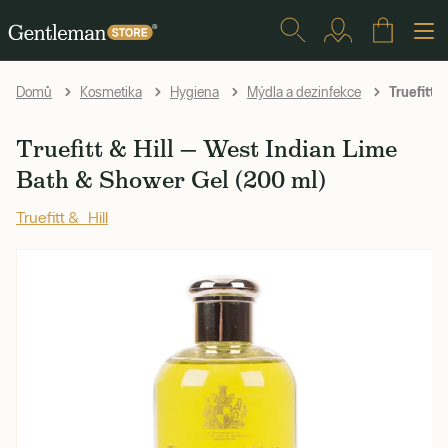
Truefitt 
Domů
Kosmetika
Hygiena
Mýdla a dezinfekce
Truefitt & Hill — West Indian Lime
Bath & Shower Gel (200 ml)
Truefitt & Hill