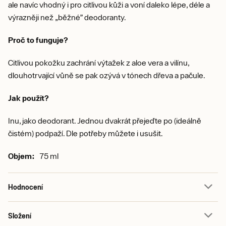
ale navíc vhodný i pro citlivou kůži a voní daleko lépe, déle a
výrazněji než „běžné” deodoranty.
Proč to funguje?
Citlivou pokožku zachrání výtažek z aloe vera a vilínu,
dlouhotrvající vůně se pak ozývá v tónech dřeva a pačule.
Jak použít?
Inu, jako deodorant. Jednou dvakrát přejeďte po (ideálně
čistém) podpaží. Dle potřeby můžete i usušit.
Objem:
75 ml
Hodnocení
Složení