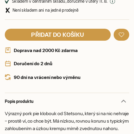
Skladem v centrálním skladu, doručíme v úterý 11. 8.
Není skladem ani na jedné prodejně
PŘIDAT DO KOŠÍKU
Doprava nad 2000 Kč zdarma
Doručení do 2 dnů
90 dní na vrácení nebo výměnu
Popis produktu
Výrazný pork pie klobouk od Stetsonu, který si na nic nehraje
– prostě ví, co chce být. Má nízkou, rovnou korunu s typickým
zahloubením a úzkou krempu mírně zvednutou nahoru.