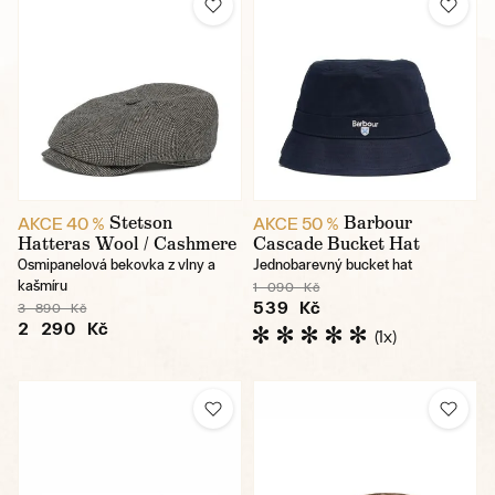
Stetson
Barbour
AKCE 40 %
AKCE 50 %
Hatteras Wool / Cashmere
Cascade Bucket Hat
Osmipanelová bekovka z vlny a
Jednobarevný bucket hat
kašmíru
1 090 Kč
539 Kč
3 890 Kč
2 290 Kč
(1x)