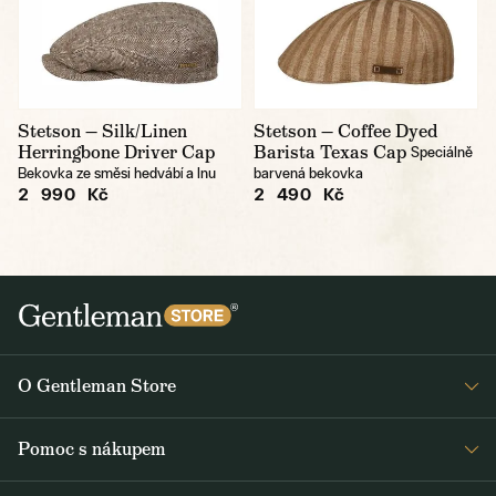
Stetson — Silk/Linen
Stetson — Coffee Dyed
Herringbone Driver Cap
Barista Texas Cap
Speciálně
Bekovka ze směsi hedvábí a lnu
barvená bekovka
2 990 Kč
2 490 Kč
O Gentleman Store
Prodejny
Pomoc s nákupem
Press
Detail objednávky