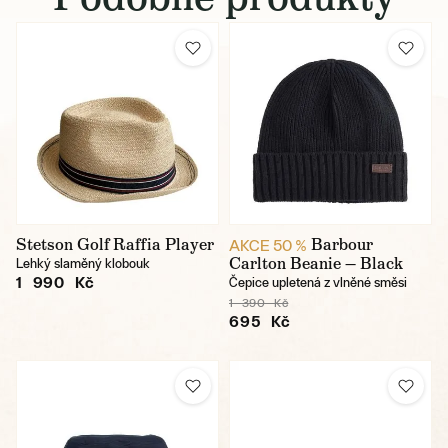
Stetson Golf Raffia Player
Barbour
AKCE 50 %
Carlton Beanie — Black
Lehký slaměný klobouk
1 990 Kč
Čepice upletená z vlněné směsi
1 390 Kč
695 Kč