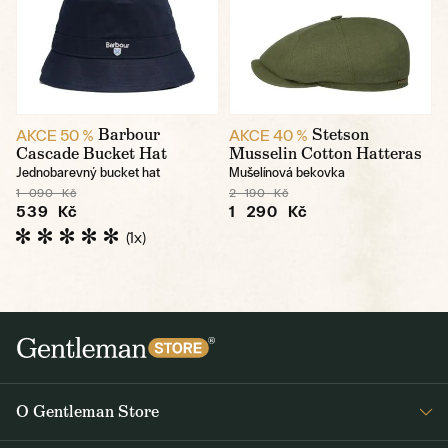
Barbour
Stetson
AKCE 50 %
AKCE 40 %
Cascade Bucket Hat
Musselin Cotton Hatteras
Jednobarevný bucket hat
Mušelínová bekovka
1 090 Kč
2 190 Kč
539 Kč
1 290 Kč
(1x)
O Gentleman Store