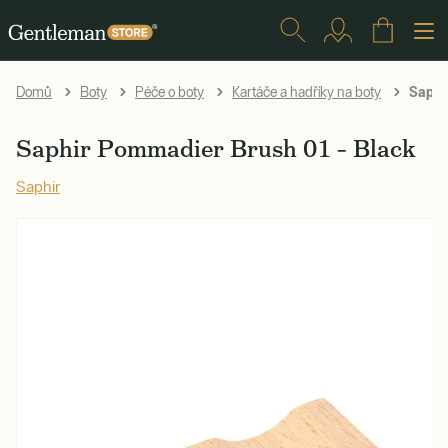
Saphi
Domů
Boty
Péče o boty
Kartáče a hadříky na boty
Saphir Pommadier Brush 01 – Black
Saphir