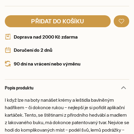
PŘIDAT DO KOŠÍKU
Doprava nad 2000 Kč zdarma
Doručení do 2 dnů
90 dní na vrácení nebo výměnu
Popis produktu
I když lze na boty nanášet krémy a leštidla bavlněným
hadříkem – či dokonce rukou – nejlepší je si pořídit aplikační
kartáček. Tento, se štětinami z přírodního hedvábí a madlem
z lakovaného buku, má dokonce patentovaný tvar. Nejvíce se
hodí do komplikovaných míst – podél švů, lemů podrážky –