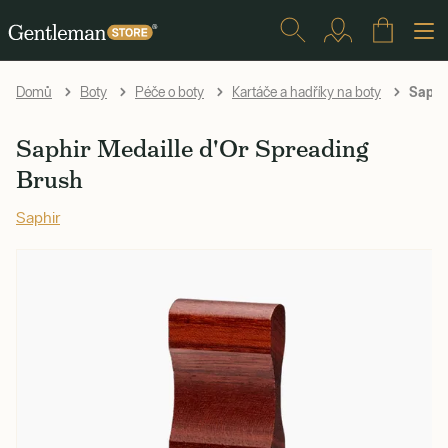
Saphir
Domů
Boty
Péče o boty
Kartáče a hadříky na boty
Saphir Medaille d'Or Spreading
Brush
Saphir