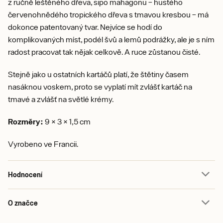
z ručně leštěného dřeva, sipo mahagonu – hustého
červenohnědého tropického dřeva s tmavou kresbou – má
dokonce patentovaný tvar. Nejvíce se hodí do
komplikovaných míst, podél švů a lemů podrážky, ale je s ním
radost pracovat tak nějak celkově. A ruce zůstanou čisté.
Stejně jako u ostatních kartáčů platí, že štětiny časem
nasáknou voskem, proto se vyplatí mít zvlášť kartáč na
tmavé a zvlášť na světlé krémy.
Rozměry:
9 × 3 × 1,5 cm
Vyrobeno ve Francii.
Hodnocení
O značce