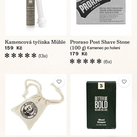
Kamencová tyčinka Mühle
Proraso Post Shave Stone
(100 g)
159 Kč
Kamenec po holení
179 Kč
(13x)
(6x)