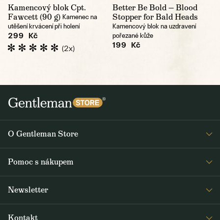
Kamencový blok Cpt.
Better Be Bold — Blood
Fawcett (90 g)
Stopper for Bald Heads
Kamenec na
utěšení krvácení při holení
Kamencový blok na uzdravení
299 Kč
pořezané kůže
199 Kč
(2x)
O Gentleman Store
Prodejny
Pomoc s nákupem
Press
Detail objednávky
Napsali o nás
Newsletter
Časté dotazy
Voskování bund Barbour
Dostávejte jako první čerstvé zprávy z Gentleman Storu o novinkách a
Doprava a platba
Šití na míru
Kontakt
speciálních nabídkách. Rozesíláme dvakrát až třikrát týdně.