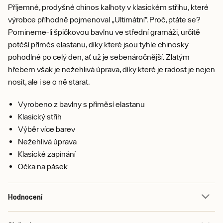
Příjemné, prodyšné chinos kalhoty v klasickém střihu, které
výrobce příhodně pojmenoval „Ultimátní”. Proč, ptáte se?
Pomineme-li špičkovou bavlnu ve střední gramáži, určitě
potěší příměs elastanu, díky které jsou tyhle chinosky
pohodlné po celý den, ať už je sebenáročnější. Zlatým
hřebem však je nežehlivá úprava, díky které je radost je nejen
nosit, ale i se o ně starat.
Vyrobeno z bavlny s příměsí elastanu
Klasický střih
Výběr více barev
Nežehlivá úprava
Klasické zapínání
Očka na pásek
Hodnocení