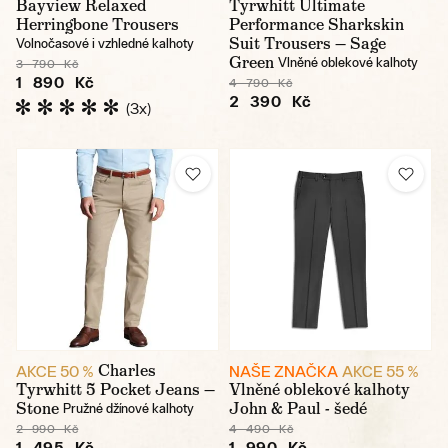
Bayview Relaxed
Tyrwhitt Ultimate
Herringbone Trousers
Performance Sharkskin
Suit Trousers — Sage
Volnočasové i vzhledné kalhoty
Green
Vlněné oblekové kalhoty
3 790 Kč
1 890 Kč
4 790 Kč
2 390 Kč
(3x)
Charles
AKCE 50 %
NAŠE ZNAČKA
AKCE 55 %
Tyrwhitt 5 Pocket Jeans —
Vlněné oblekové kalhoty
Stone
John & Paul - šedé
Pružné džínové kalhoty
2 990 Kč
4 490 Kč
1 495 Kč
1 990 Kč