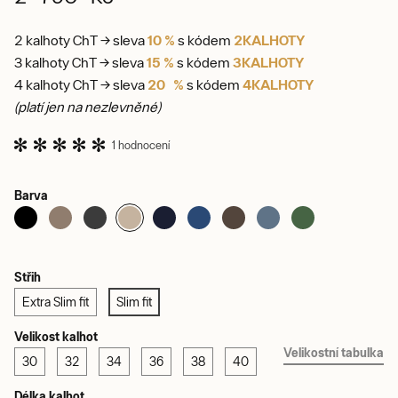
2 kalhoty ChT → sleva
10 %
s kódem
2KALHOTY
3 kalhoty ChT → sleva
15 %
s kódem
3KALHOTY
4 kalhoty ChT → sleva
20 %
s kódem
4KALHOTY
(platí jen na nezlevněné)
1 hodnocení
Barva
Střih
Extra Slim fit
Slim fit
Velikost kalhot
Velikostní tabulka
30
32
34
36
38
40
Délka kalhot