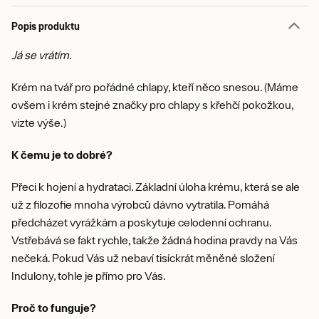
Popis produktu
Já se vrátím.
Krém na tvář pro pořádné chlapy, kteří něco snesou. (Máme
ovšem i krém stejné značky pro chlapy s křehčí pokožkou,
vizte výše.)
K čemu je to dobré?
Přeci k hojení a hydrataci. Základní úloha krému, která se ale
už z filozofie mnoha výrobců dávno vytratila. Pomáhá
předcházet vyrážkám a poskytuje celodenní ochranu.
Vstřebává se fakt rychle, takže žádná hodina pravdy na Vás
nečeká. Pokud Vás už nebaví tisíckrát měněné složení
Indulony, tohle je přímo pro Vás.
Proč to funguje?