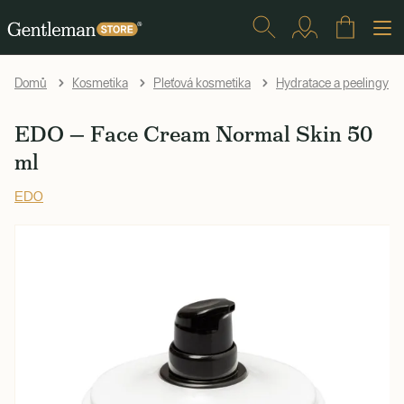
Domů
Kosmetika
Pleťová kosmetika
Hydratace a peelingy
EDO — Face Cream Normal Skin 50
ml
EDO