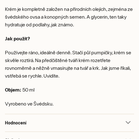
Krém je kompletně založen na přírodních olejích, zejména ze
švédského ovsa a konopných semen. A glycerin, ten taky
hydratuje od podlahy, jak známo.
Jak použít?
Používejte ráno, ideálně denně. Stačí půl pumpičky, krém se
skvěle roztírá. Na předčištěné tváři krém rozetřete
rovnoměrně a něžně vmasírujte na tvář a krk. Jak jsme říkali,
vstřebá se rychle. Uvidíte.
Objem:
50 ml
Vyrobeno ve Švédsku.
Hodnocení