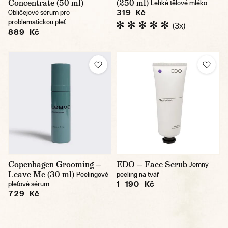
Concentrate (50 ml)
(250 ml)
Lehké tělové mléko
319 Kč
Obličejové sérum pro
problematickou pleť
(3x)
889 Kč
Copenhagen Grooming —
EDO — Face Scrub
Jemný
Leave Me (30 ml)
Peelingové
peeling na tvář
1 190 Kč
pleťové sérum
729 Kč