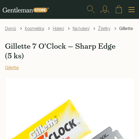
Gillette 7
Domů
Kosmetika
Holení
Na holení
Žiletky
Gillette 7 O'Clock — Sharp Edge
(5 ks)
Gilette