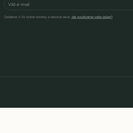
Zasíláme 2-3x týdně novinky a slevové akce.
Jak používáme vaše údaje?