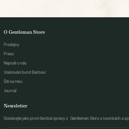
O Gentleman Store
Prodejny
Press
Napsali o nás
Voskování bund Barbour
Šití na míru
Journal
Newsletter
Dostávejte jako první čerstvé zprávy z Gentleman Storu o novinkách a spe