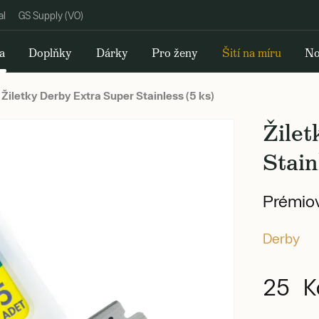
al
GS Supply (VO)
a
Doplňky
Dárky
Pro ženy
Šití na míru
No
Žiletky Derby Extra Super Stainless (5 ks)
Žile
Stain
Prémiov
Derby
25 K