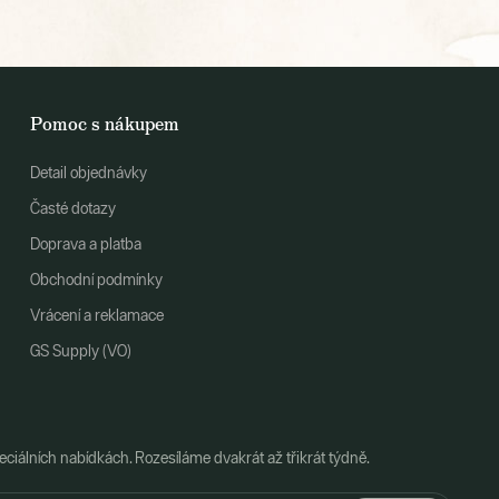
Pomoc s nákupem
Detail objednávky
Časté dotazy
Doprava a platba
Obchodní podmínky
Vrácení a reklamace
GS Supply (VO)
ciálních nabídkách. Rozesíláme dvakrát až třikrát týdně.