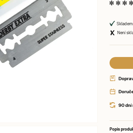
Skladem 
Není skl
Dopra
Doruče
90 dní
Popis produ