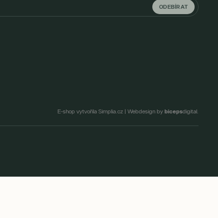
ODEBÍRAT
biceps
E-shop vytvořila Simplia.cz
|
Webdesign by
digital.