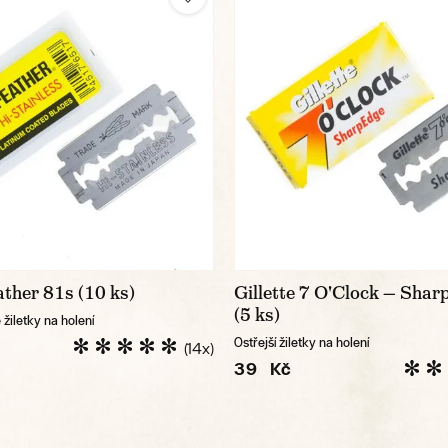
ather 81s (10 ks)
Gillette 7 O'Clock — Shar
(5 ks)
žiletky na holení
Ostřejší žiletky na holení
(14x)
39 Kč