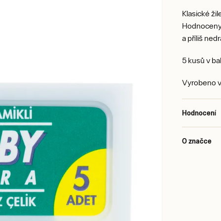
Klasické ži
Hodnoceny j
a příliš ned
5 kusů v ba
Vyrobeno v
Hodnocení
O značce