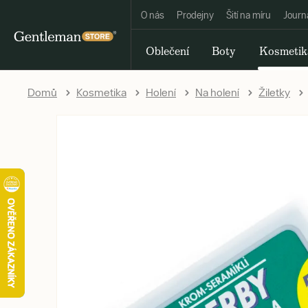
O nás
Prodejny
Šití na míru
Journ
Oblečení
Boty
Kosmetik
Domů
Kosmetika
Holení
Na holení
Žiletky