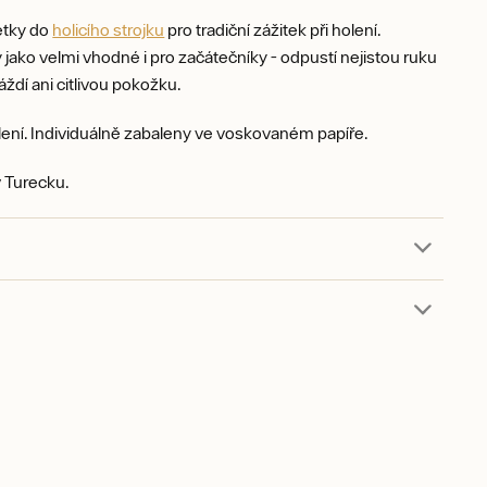
letky do
holicího strojku
pro tradiční zážitek při holení.
ako velmi vhodné i pro začátečníky - odpustí nejistou ruku
ráždí ani citlivou pokožku.
lení. Individuálně zabaleny ve voskovaném papíře.
 Turecku.