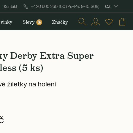
CZ
Kontakt
+420 605 260 100 (Po–Pá: 9–15:30h)
vinky
Slevy
Značky
%
tky Derby Extra Super
less (5 ks)
é žiletky na holení
č