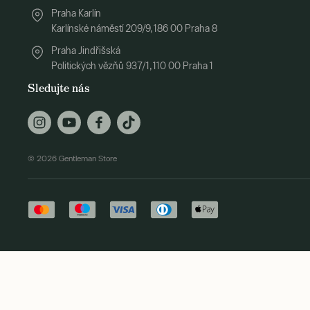
Praha Karlín
Karlínské náměstí 209/9, 186 00 Praha 8
Praha Jindřišská
Politických vězňů 937/1, 110 00 Praha 1
Sledujte nás
© 2026 Gentleman Store