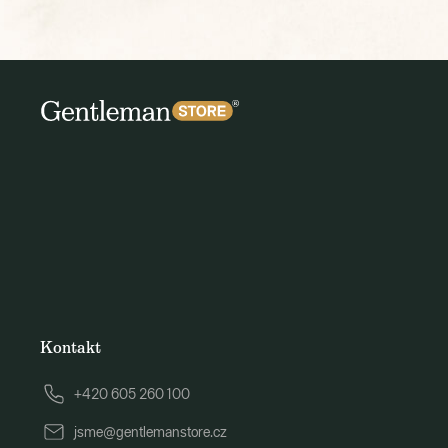
Kontakt
+420 605 260 100
jsme@gentlemanstore.cz