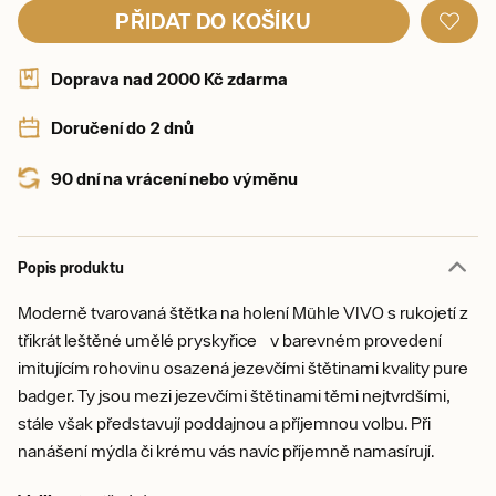
PŘIDAT DO KOŠÍKU
Doprava nad 2000 Kč zdarma
Doručení do 2 dnů
90 dní na vrácení nebo výměnu
Popis produktu
Moderně tvarovaná štětka na holení Mühle VIVO s rukojetí z
třikrát leštěné umělé pryskyřice v barevném provedení
imitujícím rohovinu osazená jezevčími štětinami kvality pure
badger. Ty jsou mezi jezevčími štětinami těmi nejtvrdšími,
stále však představují poddajnou a příjemnou volbu. Při
nanášení mýdla či krému vás navíc příjemně namasírují.