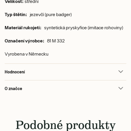
Velikost:
střední
Typ štětin:
jezevčí (pure badger)
Materiál rukojeti:
syntetická pryskyřice (imitace rohoviny)
Označení výrobce:
81 M 332
Vyrobena v Německu
Hodnocení
O značce
Podobné produkty