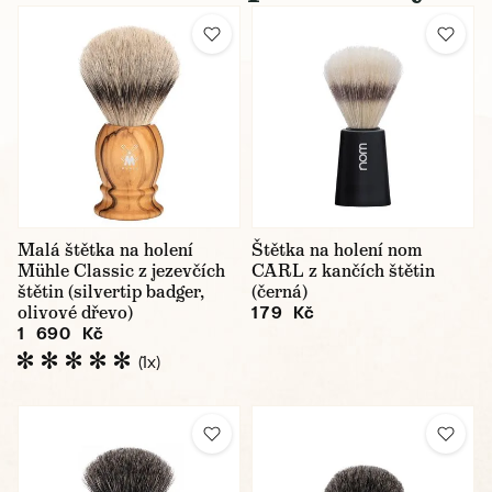
Malá štětka na holení
Štětka na holení nom
Mühle Classic z jezevčích
CARL z kančích štětin
štětin (silvertip badger,
(černá)
olivové dřevo)
179 Kč
1 690 Kč
(1x)