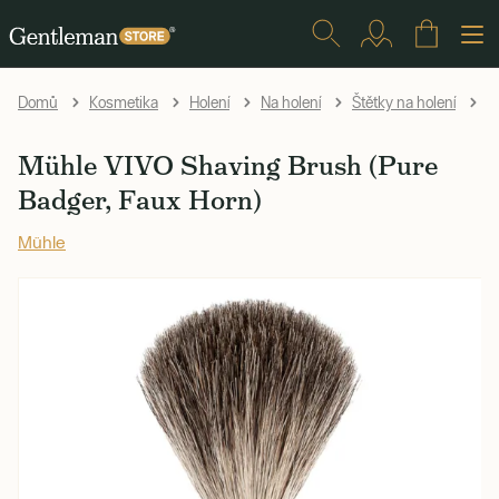
Mü
Domů
Kosmetika
Holení
Na holení
Štětky na holení
Mühle VIVO Shaving Brush (Pure
Badger, Faux Horn)
Mühle