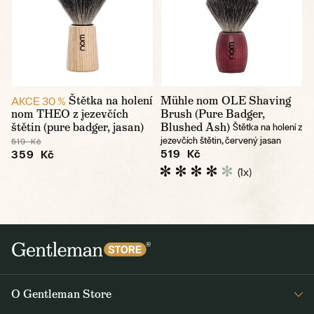
Štětka na holení
Mühle nom OLE Shaving
AKCE 30 %
nom THEO z jezevčích
Brush (Pure Badger,
štětin (pure badger, jasan)
Blushed Ash)
Štětka na holení z
jezevčích štětin, červený jasan
519 Kč
519 Kč
359 Kč
(1x)
O Gentleman Store