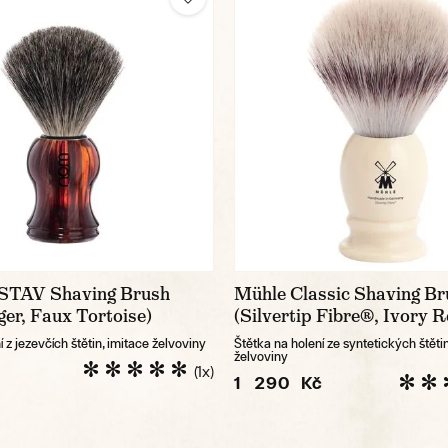
STAV Shaving Brush
Mühle Classic Shaving Br
er, Faux Tortoise)
(Silvertip Fibre®, Ivory R
 z jezevčích štětin, imitace želvoviny
Štětka na holení ze syntetických štětin
želvoviny
(1x)
1 290 Kč