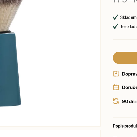
Skladem 
Je sklad
Dopra
Doruče
90 dní
Popis produ