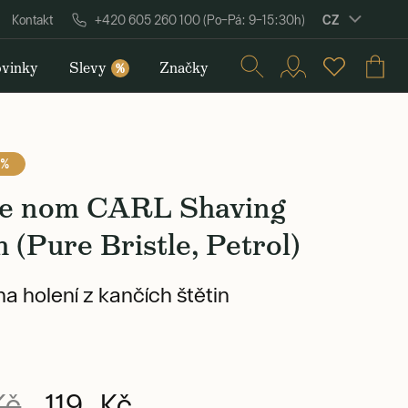
CZ
Kontakt
+420 605 260 100 (Po–Pá: 9–15:30h)
vinky
Slevy
Značky
%
 %
e nom CARL Shaving
 (Pure Bristle, Petrol)
na holení z kančích štětin
Kč
119 Kč