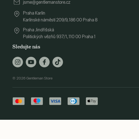
jsme@gentlemanstore.cz
Praha Karlín
Karlínské náměstí 209/9, 186 00 Praha 8
Praha Jindřišská
Politických vězňů 937/1, 110 00 Praha 1
Sledujte nás
© 2026 Gentleman Store