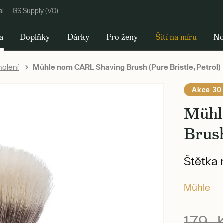
al
GS Supply (VO)
a
Doplňky
Dárky
Pro ženy
Šití na míru
No
holení
Mühle nom CARL Shaving Brush (Pure Bristle, Petrol)
Akce 30
Mühl
Brush
Štětka 
Mühle
179 