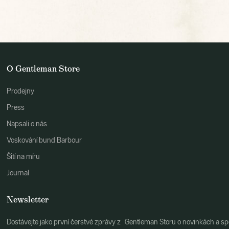
O Gentleman Store
Prodejny
Press
Napsali o nás
Voskování bund Barbour
Šití na míru
Journal
Newsletter
Dostávejte jako první čerstvé zprávy z Gentleman Storu o novinkách a spe