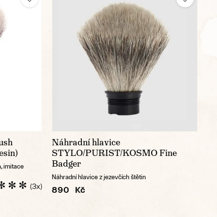
ush
Náhradní hlavice
esin)
STYLO/PURIST/KOSMO Fine
Badger
, imitace
Náhradní hlavice z jezevčích štětin
(3x)
890 Kč