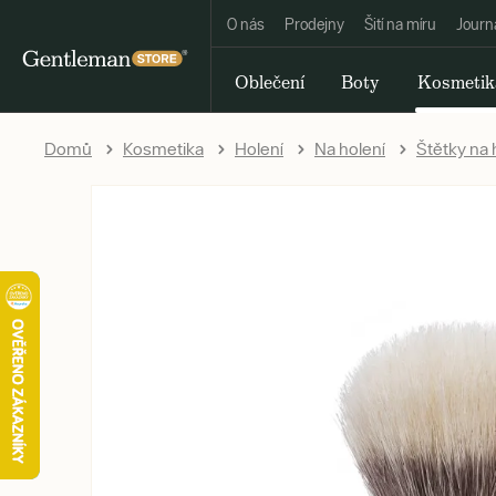
O nás
Prodejny
Šití na míru
Journ
Oblečení
Boty
Kosmetik
Domů
Kosmetika
Holení
Na holení
Štětky na 