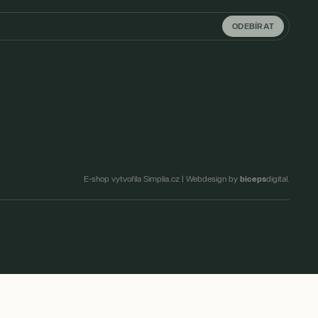
ODEBÍRAT
biceps
E-shop vytvořila Simplia.cz
|
Webdesign by
digital.