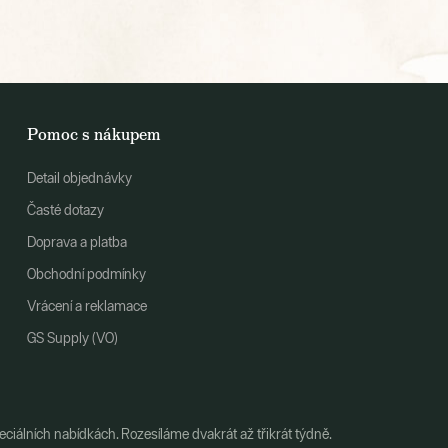
Pomoc s nákupem
Detail objednávky
Časté dotazy
Doprava a platba
Obchodní podmínky
Vrácení a reklamace
GS Supply (VO)
ciálních nabídkách. Rozesíláme dvakrát až třikrát týdně.