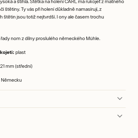
vysoká a štíhlá. Štětka na holení CARL má rukojeť z matného
čí štětiny. Ty vás při holení důkladně namasírují, z
 štětin jsou totiž nejtvrdší. I ony ale časem trochu
í řady nom z dílny proslulého německého Mühle.
kojeti:
plast
21 mm (střední)
 v Německu