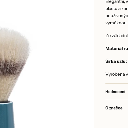
Elegantní, 
plastu a kan
používaných
vyměknou.
Ze základn
Materiál ru
Šířka uzlu:
Vyrobena
Hodnocení
O značce