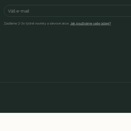
Zasíláme 2-3x týdně novinky a slevové akce.
Jak používáme vaše údaje?