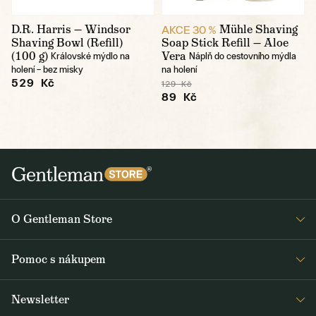
D.R. Harris — Windsor
Mühle Shaving
AKCE 30 %
Shaving Bowl (Refill)
Soap Stick Refill — Aloe
(100 g)
Vera
Královské mýdlo na
Náplň do cestovního mýdla
holení – bez misky
na holení
529 Kč
129 Kč
89 Kč
O Gentleman Store
Prodejny
Pomoc s nákupem
Press
Detail objednávky
Napsali o nás
Newsletter
Časté dotazy
Voskování bund Barbour