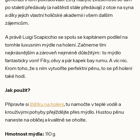
po staletí předávaly (a naštěstí stále předávají) z otce na syna
a díky jejich vlastní holičské akademii i všem dalším
zájemcům.
A právě Luigi Scapicchio se spolu se kapitánem podílel na
tomhle luxusním mýdle na holení. Začneme tím
nejkrásnějším a zároveň nejméně důležitým: to mýdlo
fantasticky voní! Fíky, olivy a pár kapek bay rumu. A víc nic.
Krom toho, že s ním vytvoříte perfektní pěnu, to se při holení
také hodí.
Jak použít?
Připravte si
štětku na holení
, tu namočte v teplé vodě a
krouživými pohyby přejíždějte přes mýdlo. Hustou pěnu
naneste na obličej a kvalitně se oholte.
Hmotnost mýdla:
110 g