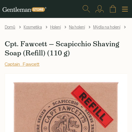
Cp
Domů
Kosmetika
Holení
Na holení
Mýdla na holení
Cpt. Fawcett — Scapicchio Shaving
Soap (Refill) (110 g)
Captain Fawcett