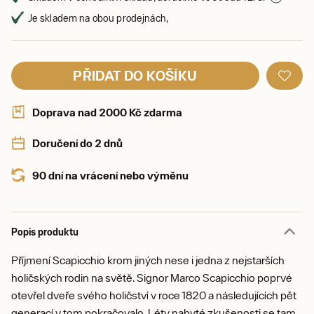
Je skladem na obou prodejnách,
PŘIDAT DO KOŠÍKU
Doprava nad 2000 Kč zdarma
Doručení do 2 dnů
90 dní na vrácení nebo výměnu
Popis produktu
Příjmení Scapicchio krom jiných nese i jedna z nejstarších
holičských rodin na světě. Signor Marco Scapicchio poprvé
otevřel dveře svého holičství v roce 1820 a následujících pět
generací v tom pokračovalo. Léty nabyté zkušenosti se tam