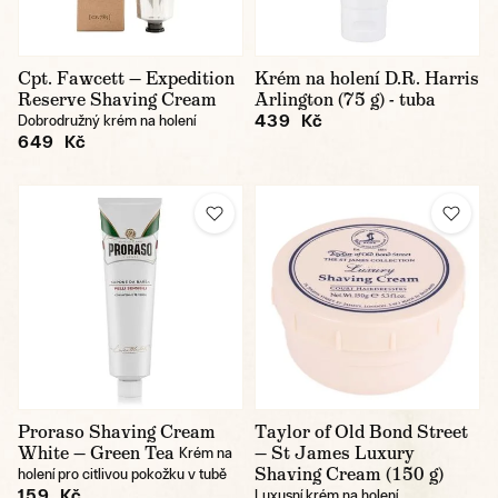
Cpt. Fawcett — Expedition
Krém na holení D.R. Harris
Reserve Shaving Cream
Arlington (75 g) - tuba
439 Kč
Dobrodružný krém na holení
649 Kč
Proraso Shaving Cream
Taylor of Old Bond Street
White — Green Tea
— St James Luxury
Krém na
Shaving Cream (150 g)
holení pro citlivou pokožku v tubě
159 Kč
Luxusní krém na holení