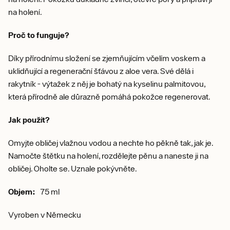
na holení.
Proč to funguje?
Díky přírodnímu složení se zjemňujícím včelím voskem a
uklidňující a regenerační šťávou z aloe vera. Své dělá i
rakytník - výtažek z něj je bohatý na kyselinu palmitovou,
která přírodně ale důrazně pomáhá pokožce regenerovat.
Jak použít?
Omyjte obličej vlažnou vodou a nechte ho pěkně tak, jak je.
Namočte štětku na holení, rozdělejte pěnu a naneste ji na
obličej. Oholte se. Uznale pokývněte.
Objem:
75 ml
Vyroben v Německu