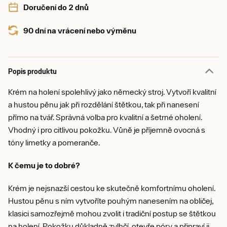
Doručení do 2 dnů
90 dní na vrácení nebo výměnu
Popis produktu
Krém na holení spolehlivý jako německý stroj. Vytvoří kvalitní
a hustou pěnu jak při rozdělání štětkou, tak při nanesení
přímo na tvář. Správná volba pro kvalitní a šetrné oholení.
Vhodný i pro citlivou pokožku. Vůně je příjemně ovocná s
tóny limetky a pomeranče.
K čemu je to dobré?
Krém je nejsnazší cestou ke skutečně komfortnímu oholení.
Hustou pěnu s ním vytvoříte pouhým nanesením na obličej,
klasici samozřejmě mohou zvolit i tradiční postup se štětkou
na holení. Pokožku důkladně zvlhčí, otevře póry a připraví ji