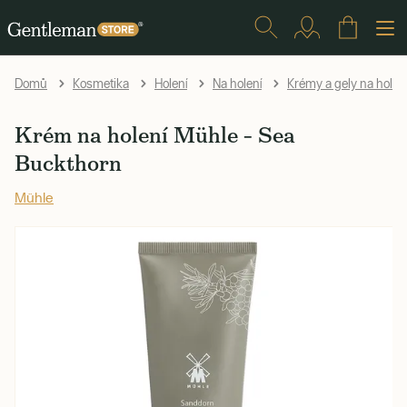
Domů
Kosmetika
Holení
Na holení
Krémy a gely na holen
Krém na holení Mühle – Sea
Buckthorn
Mühle