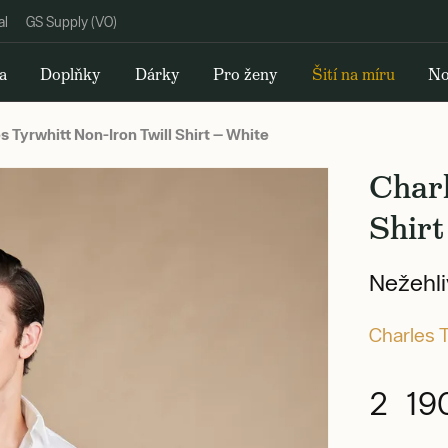
al
GS Supply (VO)
a
Doplňky
Dárky
Pro ženy
Šití na míru
No
 Tyrwhitt Non-Iron Twill Shirt — White
Charl
Shirt
Nežehli
Charles 
2 19