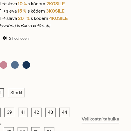
T → sleva
10 %
s kódem
2KOSILE
T → sleva
15 %
s kódem
3KOSILE
T → sleva
20 %
s kódem
4KOSILE
evněné košile a velikosti)
2 hodnocení
t
Slim fit
39
41
42
43
44
Velikostní tabulka
u