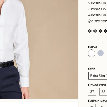
2 košile Ch
3 košile Ch
4 košile Ch
(pouze nezl
Barva
Střih
Extra Slim fi
Obvod krku
37
38
Délka rukáv