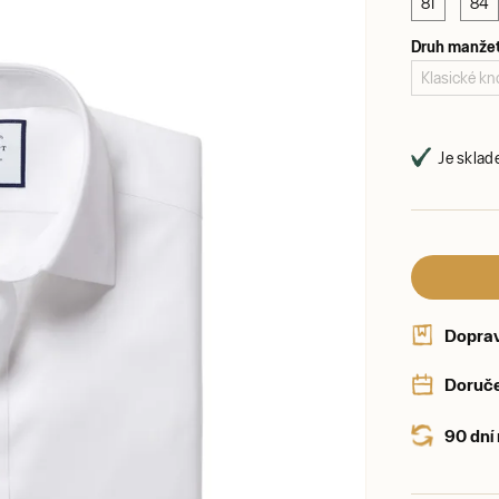
81
84
Druh manže
Klasické kno
Je sklad
Dopra
Doruče
90 dní