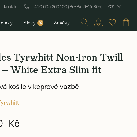
CZ
Kontakt
+420 605 260 100 (Po–Pá: 9–15:30h)
vinky
Slevy
Značky
%
es Tyrwhitt Non-Iron Twill
 — White Extra Slim fit
vá košile v keprové vazbě
Tyrwhitt
0 Kč