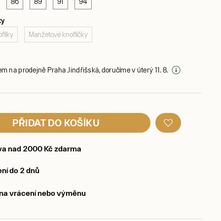
86
89
91
94
ty
flíky
Manžetové knoflíčky
em na prodejně Praha Jindřišská, doručíme v úterý 11. 8.
PŘIDAT DO KOŠÍKU
va nad 2000 Kč zdarma
ní do 2 dnů
 na vrácení nebo výměnu