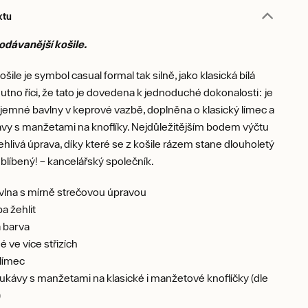
ktu
odávanější košile.
šile je symbol casual formal tak silně, jako klasická bílá
utno říci, že tato je dovedena k jednoduché dokonalosti: je
jemné bavlny v keprové vazbě, doplněna o klasický límec a
vy s manžetami na knoflíky. Nejdůležitějším bodem výčtu
ehlivá úprava, díky které se z košile rázem stane dlouholetý
oblíbený! – kancelářský společník.
vlna s mírně strečovou úpravou
ba žehlit
á barva
 ve více střizích
 límec
ukávy s manžetami na klasické i manžetové knoflíčky (dle
)