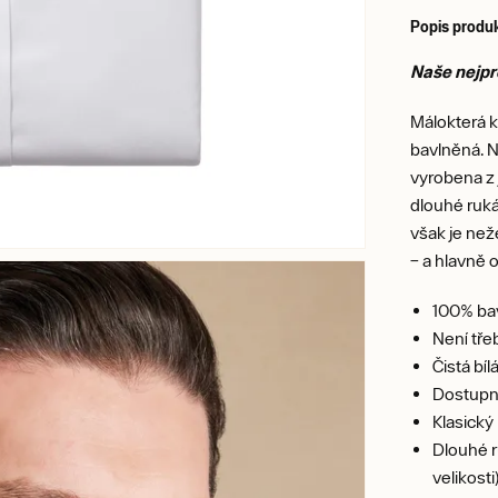
Popis produ
Naše nejpr
Málokterá ko
bavlněná. N
vyrobena z 
dlouhé ruká
však je než
– a hlavně 
100% ba
Není tře
Čistá bíl
Dostupné
Klasický
Dlouhé r
velikosti