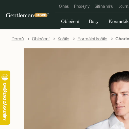
O nás
Prodejny
Šití na míru
Journ
Oblečení
Boty
Kosmetik
Domů
Oblečení
Košile
Formální košile
Charles