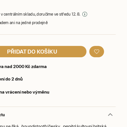
v centrálním skladu, doručíme ve středu 12. 8.
adem ani na jedné prodejně
PŘIDAT DO KOŠÍKU
va nad 2000 Kč zdarma
ní do 2 dnů
 na vrácení nebo výměnu
ktu
ému se říká
houndstooth
(česky
pepito
) kultovní britská