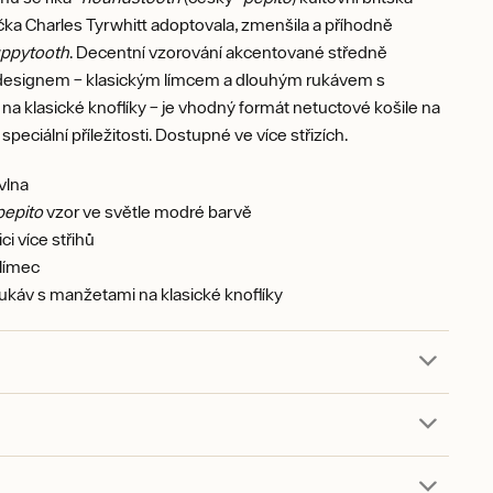
ka Charles Tyrwhitt adoptovala, zmenšila a příhodně
ppytooth
. Decentní vzorování akcentované středně
designem – klasickým límcem a dlouhým rukávem s
a klasické knoflíky – je vhodný formát netuctové košile na
speciální příležitosti. Dostupné ve více střizích.
vlna
pepito
vzor ve světle modré barvě
ci více střihů
 límec
ukáv s manžetami na klasické knoflíky