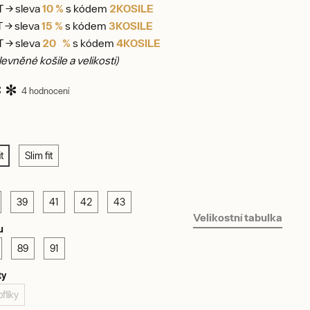
T → sleva
10 %
s kódem
2KOSILE
T → sleva
15 %
s kódem
3KOSILE
T → sleva
20 %
s kódem
4KOSILE
evněné košile a velikosti)
4 hodnocení
t
Slim fit
39
41
42
43
Velikostní tabulka
u
89
91
ty
flíky