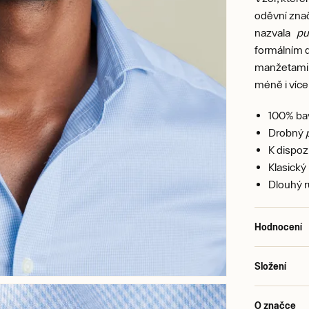
oděvní znač
nazvala
pu
formálním 
manžetami n
méně i více 
100% ba
Drobný
K dispozi
Klasický
Dlouhý r
Hodnocení
Složení
O značce