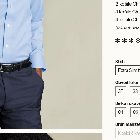
2 košile Ch
3 košile Ch
4 košile Ch
(pouze nezl
Střih
Extra Slim fi
Obvod krku
37
38
Délka rukáv
84
86
Druh manže
Klasické kno