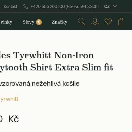
CZ
Kontakt
+420 605 260 100 (Po–Pá: 9–15:30h)
vinky
Slevy
Značky
%
les Tyrwhitt Non-Iron
tooth Shirt Extra Slim fit
zorovaná nežehlivá košile
Tyrwhitt
0 Kč