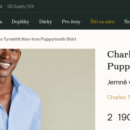
al
GS Supply (VO)
a
Doplňky
Dárky
Pro ženy
Šití na míru
No
s Tyrwhitt Non-Iron Puppytooth Shirt
Char
Puppy
Jemně v
Charles 
2 19