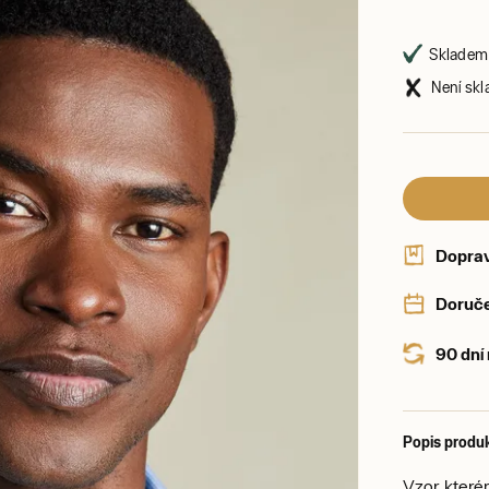
Skladem 
Není skl
Dopra
Doruče
90 dní
Popis produ
Vzor, kter