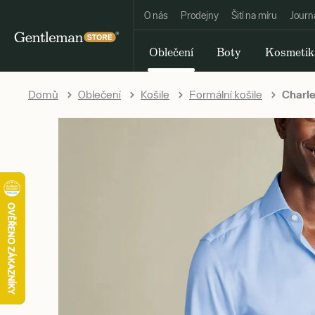
O nás
Prodejny
Šití na míru
Journ
Oblečení
Boty
Kosmetik
Domů
Oblečení
Košile
Formální košile
Charle