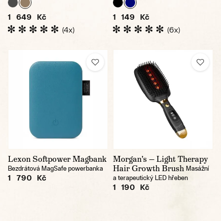
1 649 Kč
1 149 Kč
(4x)
(6x)
Lexon Softpower Magbank
Morgan's — Light Therapy
Hair Growth Brush
Bezdrátová MagSafe powerbanka
Masážní
1 790 Kč
a terapeutický LED hřeben
1 190 Kč