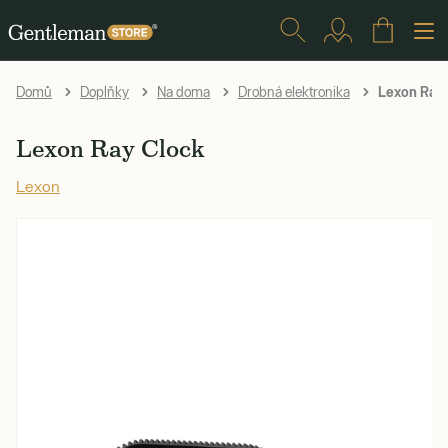
Lexon Ray 
Domů
Doplňky
Na doma
Drobná elektronika
Lexon Ray Clock
Lexon