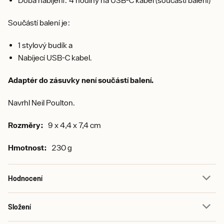
Doba nabíjení: 4 hodiny na USB-C kabel (součástí balení)
Součástí balení je:
1 stylový budík a
Nabíjecí USB-C kabel.
Adaptér do zásuvky není součástí balení.
Navrhl Neil Poulton.
Rozměry:
9 x 4,4 x 7,4 cm
Hmotnost:
230 g
Hodnocení
Složení