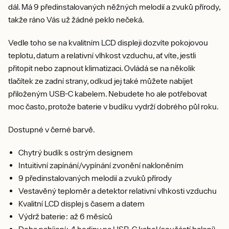
dál. Má 9 předinstalovaných něžných melodií a zvuků přírody,
takže ráno Vás už žádné peklo nečeká.
Vedle toho se na kvalitním LCD displeji dozvíte pokojovou
teplotu, datum a relativní vlhkost vzduchu, ať víte, jestli
přitopit nebo zapnout klimatizaci. Ovládá se na několik
tlačítek ze zadní strany, odkud jej také můžete nabíjet
přiloženým USB-C kabelem. Nebudete ho ale potřebovat
moc často, protože baterie v budíku vydrží dobrého půl roku.
Dostupné v černé barvě.
Chytrý budík s ostrým designem
Intuitivní zapínání/vypínání zvonění nakloněním
9 předinstalovaných melodií a zvuků přírody
Vestavěný teploměr a detektor relativní vlhkosti vzduchu
Kvalitní LCD displej s časem a datem
Výdrž baterie: až 6 měsíců