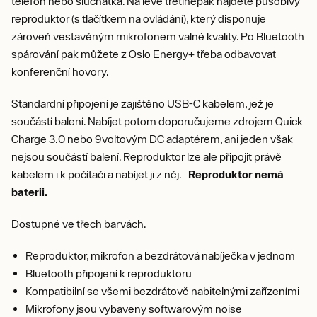
telefon nebo sluchátka. Na levé třetiněpak najdete působivý
reproduktor (s tlačítkem na ovládání), který disponuje
zároveň vestavěným mikrofonem valné kvality. Po Bluetooth
spárování pak můžete z Oslo Energy+ třeba odbavovat
konferenční hovory.
Standardní připojení je zajištěno USB-C kabelem, jež je
součástí balení. Nabíjet potom doporučujeme zdrojem Quick
Charge 3.0 nebo 9voltovým DC adaptérem, ani jeden však
nejsou součástí balení. Reproduktor lze ale připojit právě
kabelem i k počítači a nabíjet ji z něj.
Reproduktor nemá
baterii.
Dostupné ve třech barvách.
Reproduktor, mikrofon a bezdrátová nabíječka v jednom
Bluetooth připojení k reproduktoru
Kompatibilní se všemi bezdrátově nabitelnými zařízeními
Mikrofony jsou vybaveny softwarovým noise