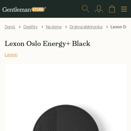
Lexon Oslo
Domů
Doplňky
Na doma
Drobná elektronika
Lexon Oslo Energy+ Black
Lexon