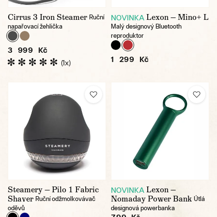
Cirrus 3 Iron Steamer
Lexon — Mino+ L
NOVINKA
Ruční
napařovací žehlička
Malý designový Bluetooth
reproduktor
3 999 Kč
1 299 Kč
(1x)
Steamery — Pilo 1 Fabric
Lexon —
NOVINKA
Shaver
Nomaday Power Bank
Ruční odžmolkovávač
Útlá
oděvů
designová powerbanka
799 Kč