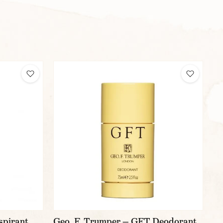
spirant
Geo. F. Trumper — GFT Deodorant