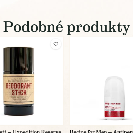
Podobné produkty
ett — Expedition Reserve
Recipe for Men — Antiper