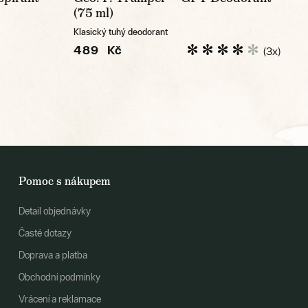
(75 ml)
Klasický tuhý deodorant
489 Kč
(3x)
Pomoc s nákupem
Detail objednávky
Časté dotazy
Doprava a platba
Obchodní podmínky
Vrácení a reklamace