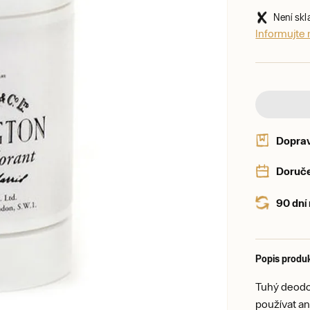
Není sk
Informujte
Dopra
Doruče
90 dní
Popis produ
Tuhý deodor
používat an