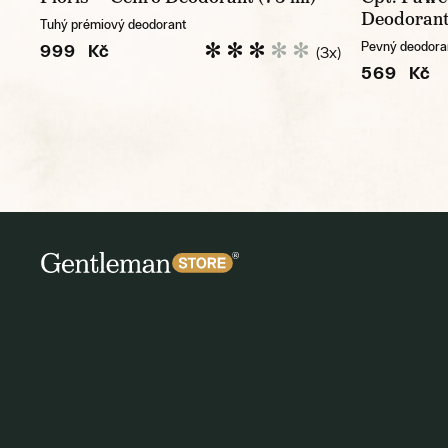
Deodorant
Tuhý prémiový deodorant
Pevný deodoran
999 Kč
(3x)
569 Kč