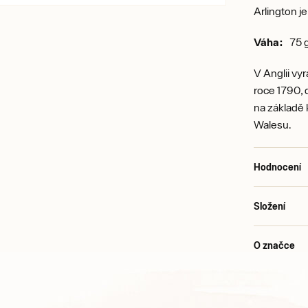
Arlington j
Váha:
75 
V Anglii vy
roce 1790, 
na základě 
Walesu.
Hodnocení
Složení
O značce