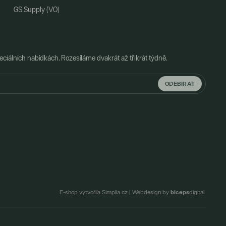
GS Supply (VO)
ciálních nabídkách. Rozesíláme dvakrát až třikrát týdně.
ODEBÍRAT
biceps
E-shop vytvořila Simplia.cz
|
Webdesign by
digital.