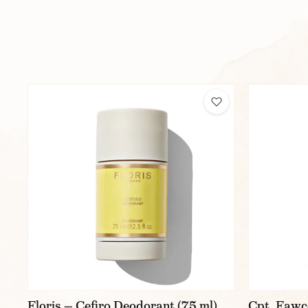
Floris — Cefiro Deodorant (75 ml)
Cpt. Fawc