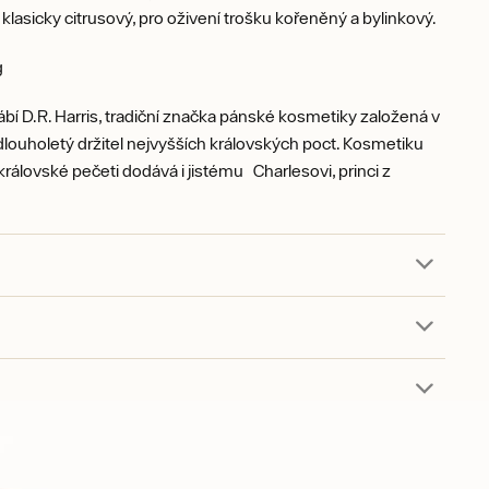
e klasicky citrusový, pro oživení trošku kořeněný a bylinkový.
g
rábí D.R. Harris, tradiční značka pánské kosmetiky založená v
dlouholetý držitel nejvyšších královských poct. Kosmetiku
královské pečeti dodává i jistému Charlesovi, princi z