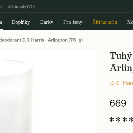
al
GS Supply (VO)
a
Doplňky
Dárky
Pro ženy
Šití na míru
No
eodorant D.R. Harris - Arlington (75 g)
Tuhý 
Arlin
D.R. Har
669 