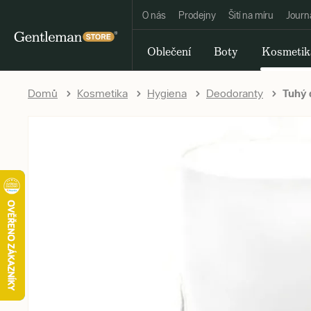
O nás
Prodejny
Šití na míru
Journ
Oblečení
Boty
Kosmetik
Domů
Kosmetika
Hygiena
Deodoranty
Tuhý d