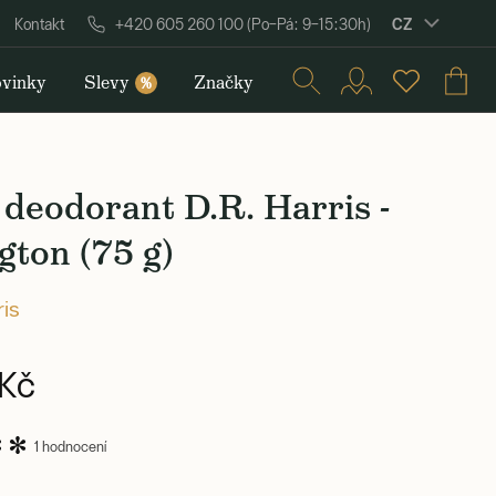
CZ
Kontakt
+420 605 260 100 (Po–Pá: 9–15:30h)
vinky
Slevy
Značky
%
deodorant D.R. Harris -
gton (75 g)
ris
Kč
1 hodnocení