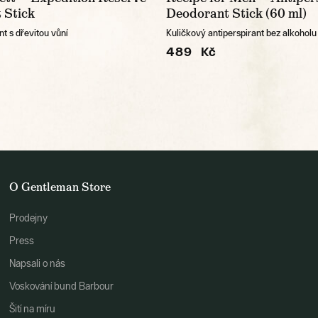
 Stick
Deodorant Stick (60 ml)
t s dřevitou vůní
Kuličkový antiperspirant bez alkoholu
489 Kč
O Gentleman Store
Prodejny
Press
Napsali o nás
Voskování bund Barbour
Šití na míru