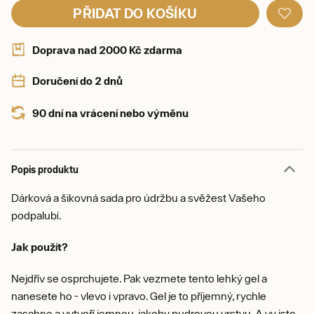
PŘIDAT DO KOŠÍKU
Doprava nad 2000 Kč zdarma
Doručení do 2 dnů
90 dní na vrácení nebo výměnu
Popis produktu
Dárková a šikovná sada pro údržbu a svěžest Vašeho
podpalubí.
Jak použít?
Nejdřív se osprchujete. Pak vezmete tento lehký gel a
nanesete ho - vlevo i vpravo. Gel je to příjemný, rychle
zaschne a vytvoří jemnou, jakoby pudrovou vrstvu. A vy jste