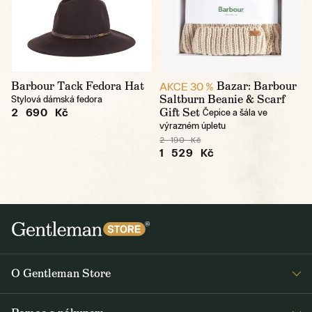
Barbour Tack Fedora Hat
Bazar: Barbour
AKCE 30 %
Saltburn Beanie & Scarf
Stylová dámská fedora
Gift Set
2 690 Kč
Čepice a šála ve
výrazném úpletu
2 190 Kč
1 529 Kč
O Gentleman Store
Prodejny