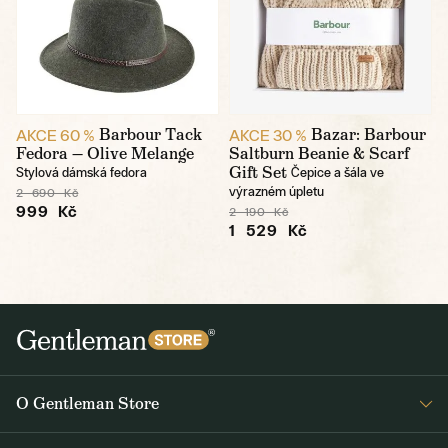
Barbour Tack
Bazar: Barbour
AKCE 60 %
AKCE 30 %
Fedora — Olive Melange
Saltburn Beanie & Scarf
Gift Set
Stylová dámská fedora
Čepice a šála ve
výrazném úpletu
2 690 Kč
999 Kč
2 190 Kč
1 529 Kč
O Gentleman Store
Prodejny