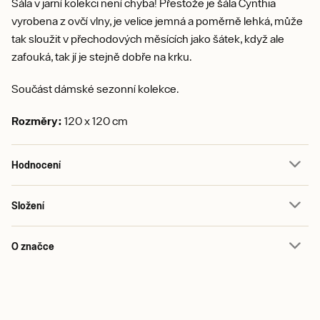
Šála v jarní kolekci není chyba! Přestože je šála Cynthia
vyrobena z ovčí vlny, je velice jemná a poměrně lehká, může
tak sloužit v přechodových měsících jako šátek, když ale
zafouká, tak jí je stejně dobře na krku.
Součást dámské sezonní kolekce.
Rozměry:
120 x 120 cm
Hodnocení
Složení
O značce