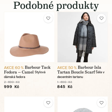
Podobné produkty
Barbour Tack
Barbour Isla
AKCE 60 %
AKCE 50 %
Fedora — Camel
Tartan Boucle Scarf
Stylová
Šála v
dámská fedora
decentním tartanu
2 690 Kč
1 690 Kč
999 Kč
845 Kč