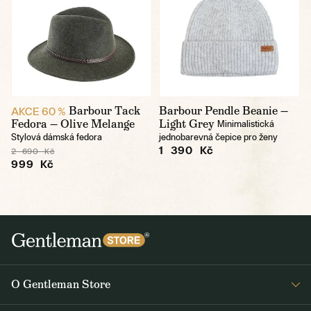
Barbour Tack
Barbour Pendle Beanie —
AKCE 60 %
Fedora — Olive Melange
Light Grey
Minimalistická
Stylová dámská fedora
jednobarevná čepice pro ženy
1 390 Kč
2 690 Kč
999 Kč
O Gentleman Store