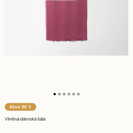
Akce 50 %
Vlněná dámská šála