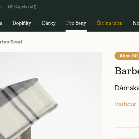
al
GS Supply (VO)
a
Doplňky
Dárky
Pro ženy
Šití na míru
No
rtan Scarf
Akce 50
Barbo
Dámská
Barbour