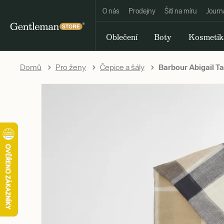
O nás
Prodejny
Šití na míru
Journ
Oblečení
Boty
Kosmetik
Domů
Pro ženy
Čepice a šály
Barbour Abigail Ta