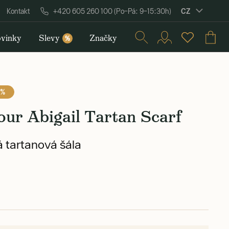
CZ
Kontakt
+420 605 260 100 (Po–Pá: 9–15:30h)
vinky
Slevy
Značky
%
 %
ur Abigail Tartan Scarf
 tartanová šála