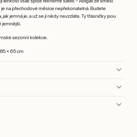
její lehkost však spíše řekněme šátek – Abigail ze směsi
nu je na přechodové měsíce nepřekonatelná. Budete
jak jemná je, a už se jí nikdy nevzdáte. Ty třásničky jsou
 jemnější.
mské sezonní kolekce.
185 × 65 cm