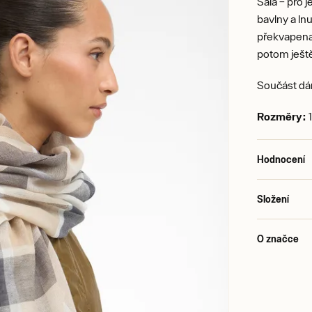
Šála – pro 
bavlny a l
překvapena, 
potom ještě
Součást dá
Rozměry:
Hodnocení
Složení
O značce