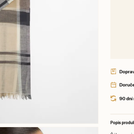
Dopra
Doruče
90 dní
Popis produ