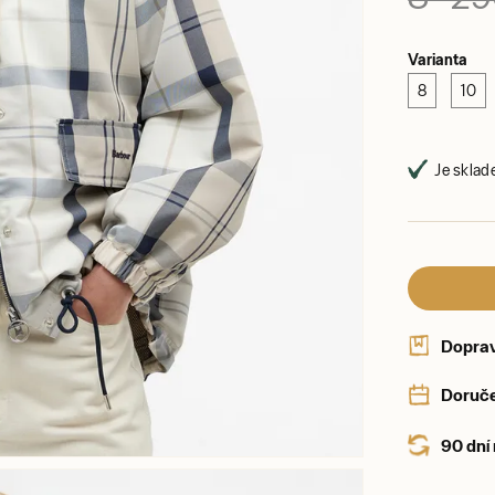
Varianta
8
10
Je sklad
Dopra
Doruče
90 dní