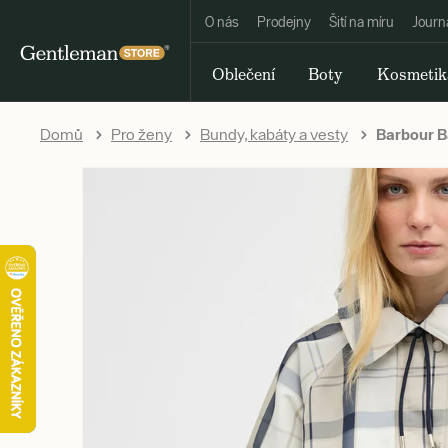
O nás
Prodejny
Šití na míru
Journ
Oblečení
Boty
Kosmetik
Domů
Pro ženy
Bundy, kabáty a vesty
Barbour B