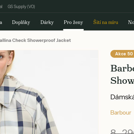
al
GS Supply (VO)
a
Doplňky
Dárky
Pro ženy
Šití na míru
No
allina Check Showerproof Jacket
Akce 50
Barb
Show
Dámská
Barbour
8 29