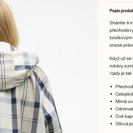
Popis produ
Sháníte-li 
přechodový 
kostkovým 
snese právě
Když už se 
rukávy a pr
i tady je t
Přechod
Celoploš
Mírně ov
Odnímat
Dvě kaps
Síťová p