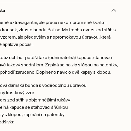
ktu
méně extravagantní, ale přece nekompromisně kvalitní
kousek, zkuste bundu Ballina. Má trochu oversized střih s
vzorem, ale především s nepromokavou úpravou, která
 aprílové počasí.
totiž ochladí, potěší také (odnímatelná) kapuce, stahovací
ávě takový spodní lem. Zapíná se na zip s légou na patentky,
ak pohodlí zaručeno. Doplněno navíc o dvě kapsy s klopou.
ová dámská bunda s voděodolnou úpravou
ný kostkový vzor
ersized střih s objemnějšími rukávy
elná kapuce se stahovací šňůrkou
y s klopou, zapínání na patentky
odšívka