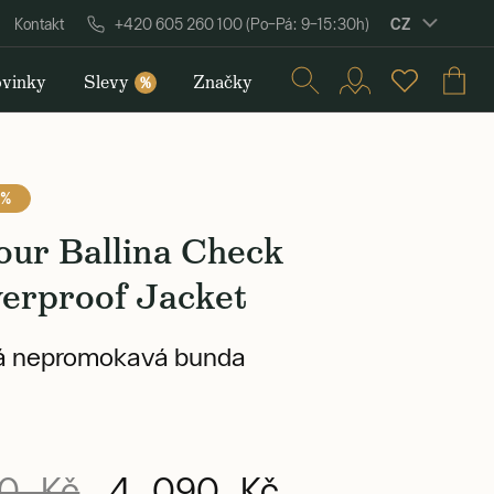
CZ
Kontakt
+420 605 260 100 (Po–Pá: 9–15:30h)
vinky
Slevy
Značky
%
 %
our Ballina Check
erproof Jacket
 nepromokavá bunda
0 Kč
4 090 Kč