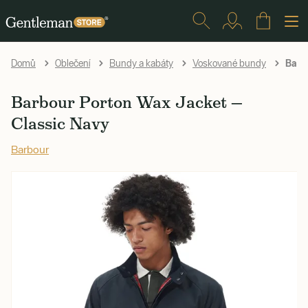
Barbo
Domů
Oblečení
Bundy a kabáty
Voskované bundy
Barbour Porton Wax Jacket —
Classic Navy
Barbour