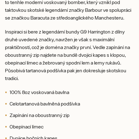
to tenhle moderní voskovaný bomber, který vznikl pod
taktovkou skotské legendární značky Barbour ve spolupráci
se značkou Baracuta ze středoanglického Manchesteru.
Inspiraci si bere z legendární bundy G9 Harrington z dílny
druhé uvedené značky, navržen je však s maximální
praktičností, což je doména značky první. Vedle zapínání na
oboustranný zip najdete na bundě dvojici kapes s klopou,
obepínací límec a žebrovaný spodní lem a lemy rukávů.
Působivá tartanová podšívka pak jen dokresluje skotskou
tradici.
100% 8oz voskovaná bavlna
Celotartanová bavlněná podšívka
Zapínání na oboustranný zip
Obepínací límec
Dvojice bočních kapes