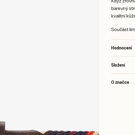
Když zrovna
barevný str
kvalitní k
Součást lim
Hodnocení
Složení
O značce