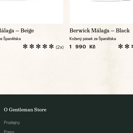
álaga — Beige
Berwick Málaga — Black
ze Španělska
Kožený pásek ze Španělska
č
1 990 Kč
(2x)
O Gentleman Store
Prodejny
Press