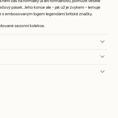
 není čas na formality (a ani formálnost), pomůže vesele
ečový pásek. Jeho konce ale – jak už je zvykem – lemuje
ůže s embosovaným logem legendární britské značky.
itované sezonní kolekce.