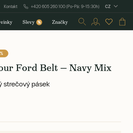
CZ
Kontakt
+420 605 260 100 (Po–Pá: 9–15:30h)
vinky
Slevy
Značky
%
 %
our Ford Belt — Navy Mix
 strečový pásek