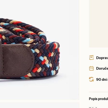
Dopra
Doruče
90 dní
Popis produ