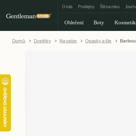
O nás
Prodejny
Šití na míru
Journ
Oblečení
Boty
Kosmetik
Domů
Doplňky
Na sebe
Opasky a šle
Barbour