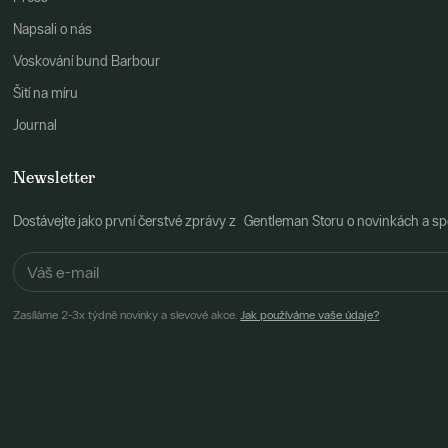
Napsali o nás
Voskování bund Barbour
Šití na míru
Journal
Newsletter
Dostávejte jako první čerstvé zprávy z Gentleman Storu o novinkách a spe
Zasíláme 2-3x týdně novinky a slevové akce.
Jak používáme vaše údaje?