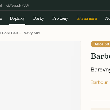
al
GS Supply (VO)
a
Doplňky
Dárky
Pro ženy
Šití na míru
No
 Ford Belt — Navy Mix
Akce 50
Barb
Barevný
Barbour