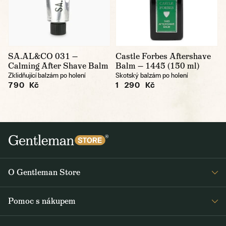
SA.AL&CO 031 —
Castle Forbes Aftershave
Calming After Shave Balm
Balm — 1445 (150 ml)
Zklidňující balzám po holení
Skotský balzám po holení
790 Kč
1 290 Kč
O Gentleman Store
Prodejny
Pomoc s nákupem
Press
Detail objednávky
Napsali o nás