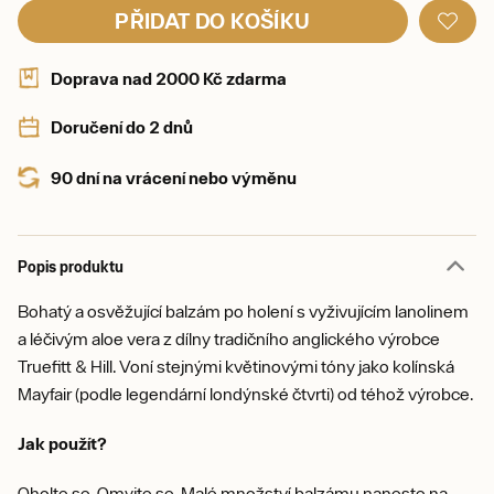
PŘIDAT DO KOŠÍKU
Doprava nad 2000 Kč zdarma
Doručení do 2 dnů
90 dní na vrácení nebo výměnu
Popis produktu
Bohatý a osvěžující balzám po holení s vyživujícím lanolinem
a léčivým aloe vera z dílny tradičního anglického výrobce
Truefitt & Hill. Voní stejnými květinovými tóny jako kolínská
Mayfair (podle legendární londýnské čtvrti) od téhož výrobce.
Jak použít?
Oholte se. Omyjte se. Malé množství balzámu naneste na