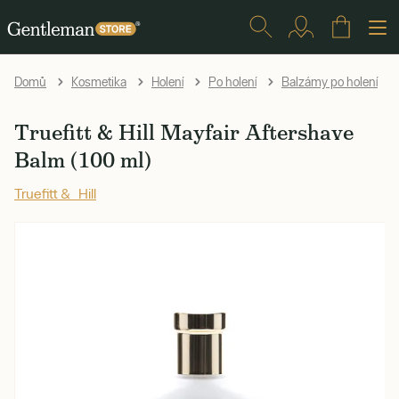
Domů
Kosmetika
Holení
Po holení
Balzámy po holení
Truefitt & Hill Mayfair Aftershave
Balm (100 ml)
Truefitt & Hill