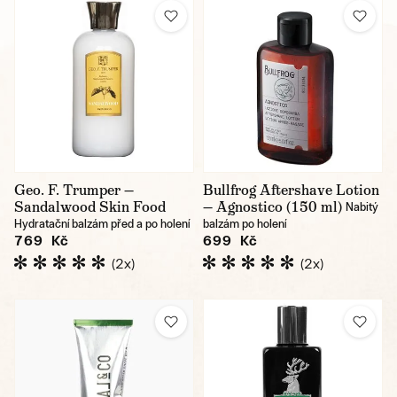
Geo. F. Trumper —
Bullfrog Aftershave Lotion
Sandalwood Skin Food
— Agnostico (150 ml)
Nabitý
Hydratační balzám před a po holení
balzám po holení
769 Kč
699 Kč
(2x)
(2x)