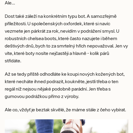
Ale...
Dost také záleží na konkrétním typu bot. A samozřejmě
příležitosti. U společenských oxfordek, které si navíc
vezmete jen párkrát za rok, nevidím v podrážení smysl. U
robustních chelsea boots, které často nazujete i během
deštivých dnů, bych to za smrtelný hřích nepovažoval. Jen vy
víte, které boty nosíte nejčastěji a hlavně - kolik párů
střídáte.
Až se tedy příště odhodláte ke koupi nových kožených bot,
které necháte ihned podrazit, koukněte, jestli třeba o ten
regál níž nejsou nějaké podobně parádní. Jen třeba s
gumovou podrážkou přímo z výroby.
Ale co, vždyť je beztak skvělé, že máme stále z čeho vybírat.