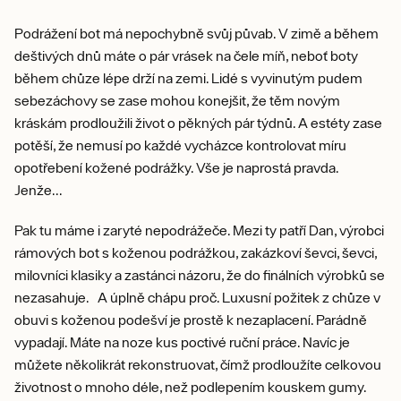
Podrážení bot má nepochybně svůj půvab. V zimě a během
deštivých dnů máte o pár vrásek na čele míň, neboť boty
během chůze lépe drží na zemi. Lidé s vyvinutým pudem
sebezáchovy se zase mohou konejšit, že těm novým
kráskám prodloužili život o pěkných pár týdnů. A estéty zase
potěší, že nemusí po každé vycházce kontrolovat míru
opotřebení kožené podrážky. Vše je naprostá pravda.
Jenže...
Pak tu máme i zaryté nepodrážeče. Mezi ty patří Dan, výrobci
rámových bot s koženou podrážkou, zakázkoví ševci, ševci,
milovníci klasiky a zastánci názoru, že do finálních výrobků se
nezasahuje. A úplně chápu proč. Luxusní požitek z chůze v
obuvi s koženou podešví je prostě k nezaplacení. Parádně
vypadají. Máte na noze kus poctivé ruční práce. Navíc je
můžete několikrát rekonstruovat, čímž prodloužíte celkovou
životnost o mnoho déle, než podlepením kouskem gumy.