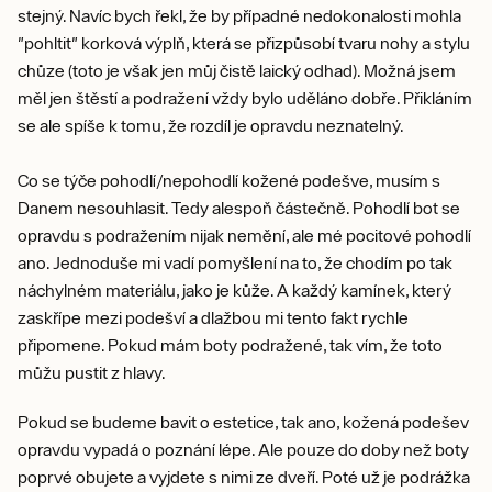
stejný. Navíc bych řekl, že by případné nedokonalosti mohla
"pohltit" korková výplň, která se přizpůsobí tvaru nohy a stylu
chůze (toto je však jen můj čistě laický odhad). Možná jsem
měl jen štěstí a podražení vždy bylo uděláno dobře. Přikláním
se ale spíše k tomu, že rozdíl je opravdu neznatelný.
Co se týče pohodlí/nepohodlí kožené podešve, musím s
Danem nesouhlasit. Tedy alespoň částečně. Pohodlí bot se
opravdu s podražením nijak nemění, ale mé pocitové pohodlí
ano. Jednoduše mi vadí pomyšlení na to, že chodím po tak
náchylném materiálu, jako je kůže. A každý kamínek, který
zaskřípe mezi podešví a dlažbou mi tento fakt rychle
připomene. Pokud mám boty podražené, tak vím, že toto
můžu pustit z hlavy.
Pokud se budeme bavit o estetice, tak ano, kožená podešev
opravdu vypadá o poznání lépe. Ale pouze do doby než boty
poprvé obujete a vyjdete s nimi ze dveří. Poté už je podrážka