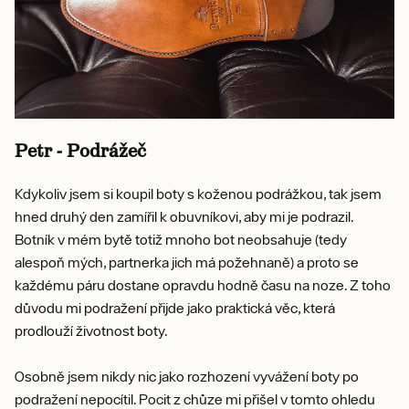
Petr - Podrážeč
Kdykoliv jsem si koupil boty s koženou podrážkou, tak jsem
hned druhý den zamířil k obuvníkovi, aby mi je podrazil.
Botník v mém bytě totiž mnoho bot neobsahuje (tedy
alespoň mých, partnerka jich má požehnaně) a proto se
každému páru dostane opravdu hodně času na noze. Z toho
důvodu mi podražení přijde jako praktická věc, která
prodlouží životnost boty.
Osobně jsem nikdy nic jako rozhození vyvážení boty po
podražení nepocítil. Pocit z chůze mi přišel v tomto ohledu