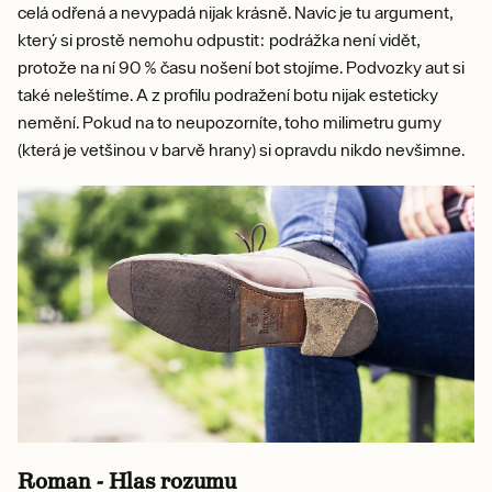
celá odřená a nevypadá nijak krásně. Navíc je tu argument,
který si prostě nemohu odpustit: podrážka není vidět,
protože na ní 90 % času nošení bot stojíme. Podvozky aut si
také neleštíme. A z profilu podražení botu nijak esteticky
nemění. Pokud na to neupozorníte, toho milimetru gumy
(která je vetšinou v barvě hrany) si opravdu nikdo nevšimne.
Roman - Hlas rozumu