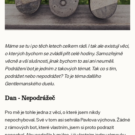
Máme se tu i po těch letech celkem rádi. I tak ale existují věci,
o kterých bychom se zvládli přít celé hodiny. Samozřejmě
věcně a vší slušnosti, jinak bychom to asi ani neuměli.
Podrážení bot je jedním z takových témat. Tak co s tím,
podrážet nebo nepodrážet? To je téma dalšího
Gentlemanského duelu.
Dan - Nepodrážeč
Pro mě je tohle jedna z věcí, o které jsem nikdy
nepochyboval. Své v tom asi sehrála Pavlova výchova. Žádné
z rámových bot, které vlastním, jsem si proto podrazit
nenechal. Aby nedošlo k mýlce, i já vlastním jedny rámovky,