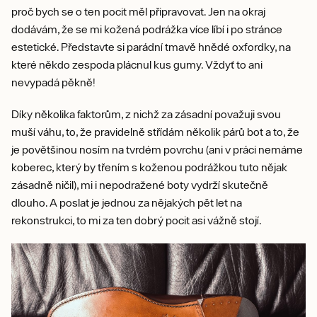
proč bych se o ten pocit měl připravovat. Jen na okraj
dodávám, že se mi kožená podrážka více líbí i po stránce
estetické. Představte si parádní tmavě hnědé oxfordky, na
které někdo zespoda plácnul kus gumy. Vždyť to ani
nevypadá pěkně!
Díky několika faktorům, z nichž za zásadní považuji svou
muší váhu, to, že pravidelně střídám několik párů bot a to, že
je povětšinou nosím na tvrdém povrchu (ani v práci nemáme
koberec, který by třením s koženou podrážkou tuto nějak
zásadně ničil), mi i nepodražené boty vydrží skutečně
dlouho. A poslat je jednou za nějakých pět let na
rekonstrukci, to mi za ten dobrý pocit asi vážně stojí.