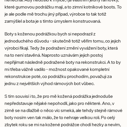
které gumovou podrážku mají, a to zimní kotníkové boots. To
je ale podle mě trochu jiný případ, výrobce to tak totiž
zamýšlel a bota je s tímto úmyslem konstruovaná.
Boty s koženou podrážkou bych si nepodrazil z
jednoduchého důvodu - skutečně totiž věřím tomu, co jejich
výrobci říkají. Tedy že podražení změní vyvážení boty, která
na to není stavěná. Naprosto uznávám jejich postoj
nepřijímat následně podražené boty na rekonstrukci. A to by
mi třeba vážně vadilo - možnost opakované kompletní
rekonstrukce poté, co podrážku prochodím, považuji za
jednu z největších výhod rámových bot vůbec.
S tím souvisí i to, že pro mě kožená podrážka jednoduše
nepředstavuje nějaké nepohodlí, jako pro některé. Ano, v
zimě se na dlažbě o něco víc smeká, ale tehdy stejně rámové
boty nosím ven tak málo, že to nehraje velkou roli. Po celý
zbytek roku se mi na kožené podrážce chodí hezky a nevím,