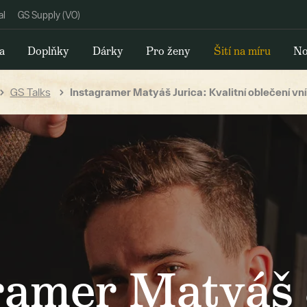
al
GS Supply (VO)
a
Doplňky
Dárky
Pro ženy
Šití na míru
No
GS Talks
Instagramer Matyáš Jurica: Kvalitní oblečení vn
ramer Matyáš 