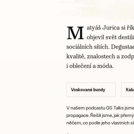
M
atyáš Jurica si ří
objevil svět desti
sociálních sítích. Degust
kvalitě, znalostech a zod
i oblečení a móda.
Voskované bundy
Kab
V našem podcastu GS Talks jsme si 
propagace. Řešili jsme, jak přemý
něčem, co podle jeho vlastních slo