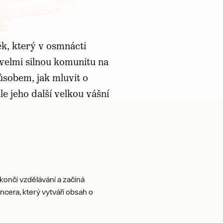
věk, který v osmnácti
i velmi silnou komunitu na
ůsobem, jak mluvit o
e jeho další velkou vášní
ž končí vzdělávání a začíná
ncera, který vytváří obsah o