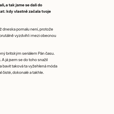
i, a tak jsme se dali do
tat: kdy vlastně začala tvoje
což dneska pomalu není, protože
 brutálně vyzdvihl i mezi obecnou
ený britským seriálem Pán času.
. A já jsem se do toho snažil
ala bavit taková ta vyžehlená móda
l čisté, dokonalé a takhle.