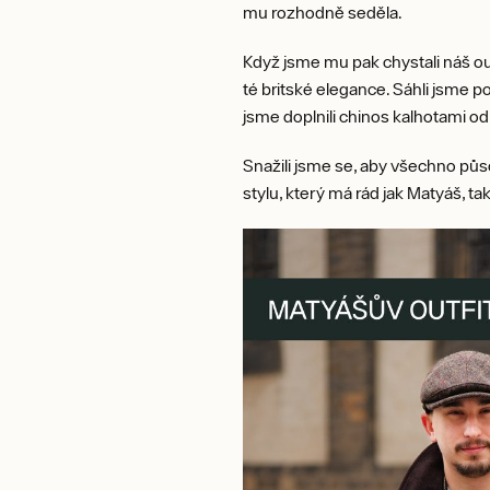
mu rozhodně seděla.
Když jsme mu pak chystali náš outf
té britské elegance. Sáhli jsme po
jsme doplnili chinos kalhotami 
Snažili jsme se, aby všechno půso
stylu, který má rád jak Matyáš, ta