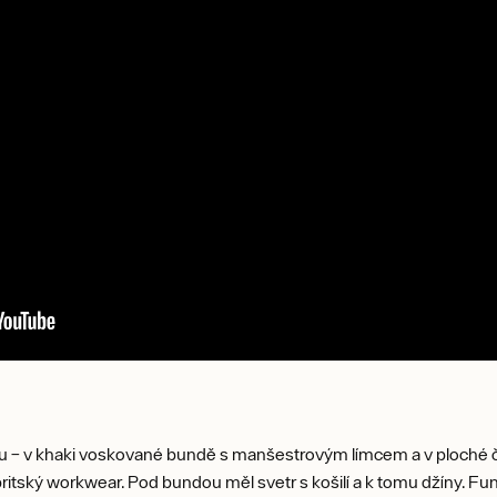
u – v khaki voskované bundě s manšestrovým límcem a v ploché čep
ritský workwear. Pod bundou měl svetr s košilí a k tomu džíny. Fu