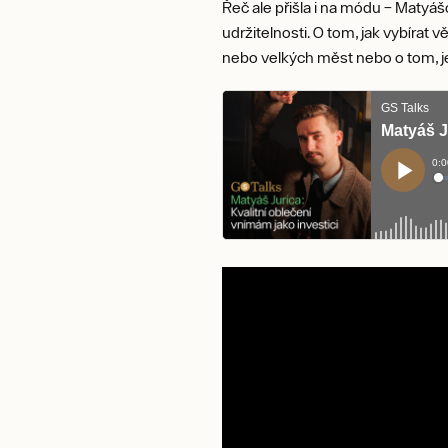
Řeč ale přišla i na módu – Matyášo
udržitelnosti. O tom, jak vybírat
nebo velkých měst nebo o tom, je