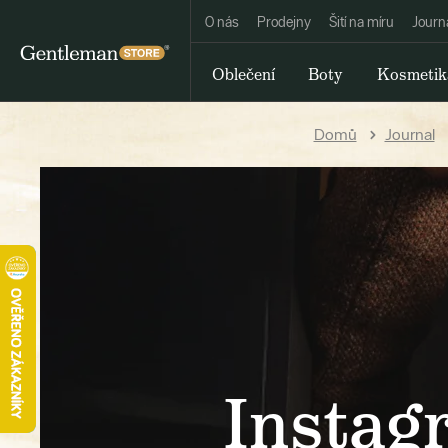
O nás
Prodejny
Šití na míru
Journ
Oblečení
Boty
Kosmetik
Domů
Journal
Instag