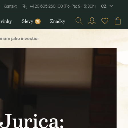
CZ
Kontakt
+420 605 260 100 (Po–Pá: 9–15:30h)
vinky
Slevy
Značky
%
ímám jako investici
Jurica: