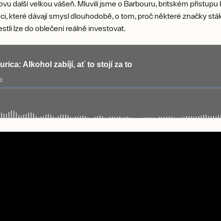
vu další velkou vášeň. Mluvili jsme o Barbouru, britském přístupu k
 věci, které dávají smysl dlouhodobě, o tom, proč některé značky st
stli lze do oblečení reálně investovat.