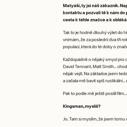
Matyáši, ty jsi náš zákazník. Na
kontaktu a pozvali tě k nám do p
cesta k téhle značce a k obléká
Tak to je hodně dlouhý výlet do h
vnímám, že za poslední dva tři ro
populací, která do té doby o zna
Každopádně o nějaký smysl pro ob
David Tennant, Matt Smith… chodil
nějak vejít. Na základce jsem ted
a začala mě bavit spíš rustikální…
Pak to podle mě ještě posílil film…
Kingsman, myslíš?
Jo. Tam si myslím, že jsem tomu 