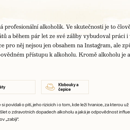
ká profesionální alkoholik. Ve skutečnosti je to člo
látů a během pár let ze své záliby vybudoval práci 
ace pro něj nejsou jen obsahem na Instagram, ale zp
povědném přístupu k alkoholu. Kromě alkoholu je al
Klobouky a
áty
čepice
povídali o pití, jeho rizicích i o tom, kde leží hranice, za kterou u
šlet o zdravotních dopadech alkoholu a jaká je odpovědnost influe
v „zabíjí“.