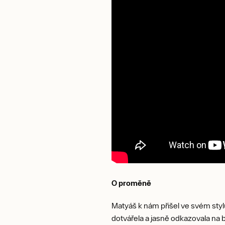
O proměně
Matyáš k nám přišel ve svém styl
dotvářela a jasně odkazovala na b