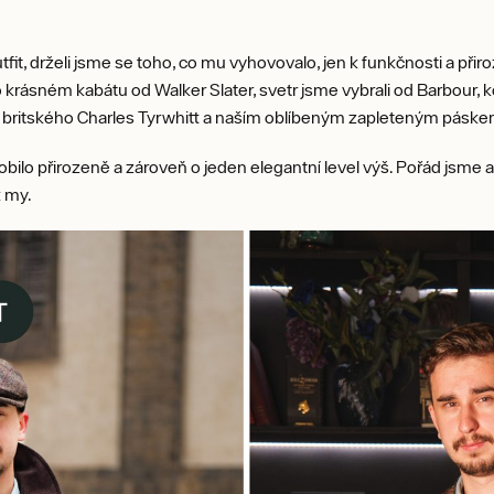
it, drželi jsme se toho, co mu vyhovovalo, jen k funkčnosti a přiro
 krásném kabátu od Walker Slater, svetr jsme vybrali od Barbour, ko
od britského Charles Tyrwhitt a naším oblíbeným zapleteným páske
bilo přirozeně a zároveň o jeden elegantní level výš. Pořád jsme a
k my.