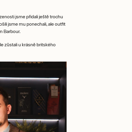
zenosti jsme přidali ještě trochu
šili jsme mu ponechali, ale outfit
m Barbour.
le zůstali u krásně britského