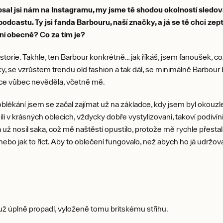
psal jsi nám na Instagramu, my jsme tě shodou okolností sledoval
odcastu. Ty jsi fanda Barbouru, naší značky, a já se tě chci zep
ní obecně? Co za tím je?
istorie. Takhle, ten Barbour konkrétně… jak říkáš, jsem fanoušek, 
ky, se vzrůstem trendu old fashion a tak dál, se minimálně Barbour
čce vůbec nevěděla, včetně mě.
lékání jsem se začal zajímat už na základce, kdy jsem byl okouzl
i v krásných oblecích, vždycky dobře vystylizovaní, takoví podivíni
a už nosil saka, což mě naštěstí opustilo, protože mě rychle přest
 nebo jak to říct. Aby to oblečení fungovalo, než abych ho já udržova
už úplně propadl, vyloženě tomu britskému střihu.