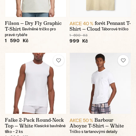
Filson — Dry Fly Graphic
forét Pennant T-
AKCE 40 %
T-Shirt
Shirt — Cloud
Bavlněné tričko pro
Táborové tričko
pravé rybáře
1 690 Kč
1 590 Kč
999 Kč
Falke 2-Pack Round-Neck
Barbour
AKCE 50 %
Top — White
Aboyne T-Shirt — White
Klasické bavlněné
tílko – 2 ks
Tričko s tartanovými detaily