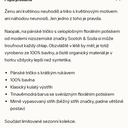
Ženu ani květinou neuhodíš a triko s květinovým motivem
ani náhodou neunosíš. Jen jedno z toho je pravda.
Naopak, na pánské tričko s celoplošným florálním potiskem
od moderní nizozemské značky Scotch & Soda si může
troufnout každý chlap. Obzvláště v létě by měl; je totiž
vyrobeno ze 100% bavlny, a čistě organický materiál je v
horku vždycky lepší než syntetika.
Pánské tričko s krátkým rukávem
100% bavlna
Klasický kulatý výstřih
Tmavěmodrá barva se svérázným florálním potiskem
Mírně vypasovaný střih (běžný střih značky, padne většině
postav)
Součást limitované sezonní kolekce.