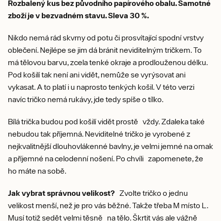
Rozbalený kus bez původního papírového obalu. Samotné
zboží je v bezvadném stavu. Sleva 30 %.
Nikdo nemá rád skvrny od potu či prosvítající spodní vrstvy
oblečení. Nejlépe se jim dá bránit neviditelným tričkem. To
má tělovou barvu, zcela tenké okraje a prodlouženou délku.
Pod košilí tak není ani vidět, nemůže se vyrýsovat ani
vykasat. A to platí i u naprosto tenkých košil. V této verzi
navíc tričko nemá rukávy, jde tedy spíše o tílko.
Bílá trička budou pod košilí vidět prostě vždy. Zdaleka také
nebudou tak příjemná. Neviditelné tričko je vyrobené z
nejkvalitnější dlouhovlákenné bavlny, je velmi jemné na omak
a příjemné na celodenní nošení. Po chvíli zapomenete, že
ho máte na sobě.
Jak vybrat správnou velikost?
Zvolte tričko o jednu
velikost menší, než je pro vás běžné. Takže třeba M místo L.
Musí totiž sedět velmi těsně na tělo. Škrtit vás ale vážně