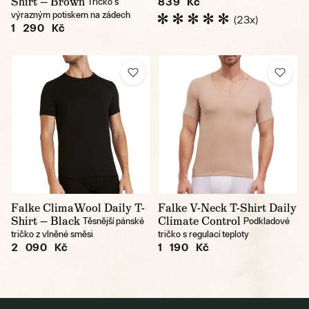
Shirt — Brown
839 Kč
Tričko s
výrazným potiskem na zádech
(23x)
1 290 Kč
Falke ClimaWool Daily T-
Falke V-Neck T-Shirt Daily
Shirt — Black
Climate Control
Těsnější pánské
Podkladové
tričko z vlněné směsi
tričko s regulací teploty
2 090 Kč
1 190 Kč