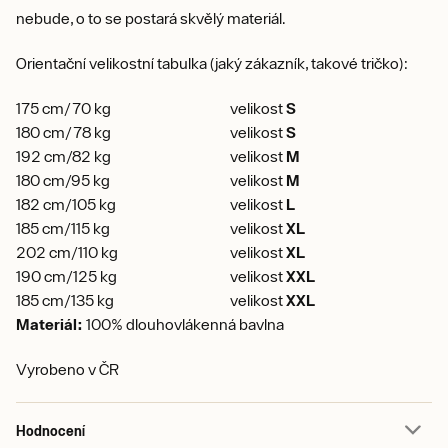
nebude, o to se postará skvělý materiál.
Orientační velikostní tabulka (jaký zákazník, takové tričko):
175 cm/70 kg
velikost
S
180 cm/78 kg
velikost
S
192 cm/82 kg
velikost
M
180 cm/95 kg
velikost
M
182 cm/105 kg
velikost
L
185 cm/115 kg
velikost
XL
202 cm/110 kg
velikost
XL
190 cm/125 kg
velikost
XXL
185 cm/135 kg
velikost
XXL
Materiál:
100% dlouhovlákenná bavlna
Vyrobeno v ČR
Hodnocení