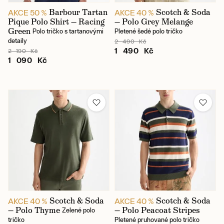
Barbour Tartan
Scotch & Soda
AKCE 50 %
AKCE 40 %
Pique Polo Shirt — Racing
— Polo Grey Melange
Green
Polo tričko s tartanovými
Pletené šedé polo tričko
detaily
2 490 Kč
1 490 Kč
2 190 Kč
1 090 Kč
Scotch & Soda
Scotch & Soda
AKCE 40 %
AKCE 40 %
— Polo Thyme
— Polo Peacoat Stripes
Zelené polo
tričko
Pletené pruhované polo tričko