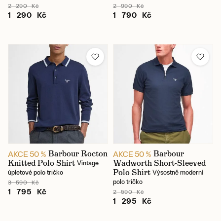
2 290 Kč
2 990 Kč
1 290 Kč
1 790 Kč
Barbour Rocton
Barbour
AKCE 50 %
AKCE 50 %
Knitted Polo Shirt
Wadworth Short-Sleeved
Vintage
Polo Shirt
úpletové polo tričko
Výsostně moderní
polo tričko
3 590 Kč
1 795 Kč
2 590 Kč
1 295 Kč