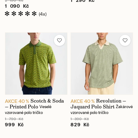
1 290 Kč
2 190 Kč
1 090 Kč
(4x)
Scotch & Soda
Revolution —
AKCE 40 %
AKCE 40 %
— Printed Polo
Jaquard Polo Shirt
Veselé
Žakárové
vzorované polo tričko
vzorované polo tričko
1 790 Kč
1 390 Kč
999 Kč
829 Kč