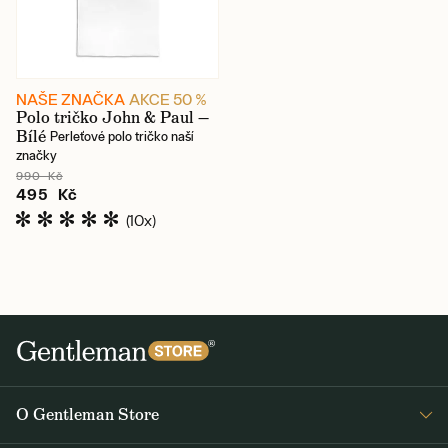
NAŠE ZNAČKA
AKCE 50 %
Polo tričko John & Paul —
Bílé
Perleťové polo tričko naší
značky
990 Kč
495 Kč
(10x)
O Gentleman Store