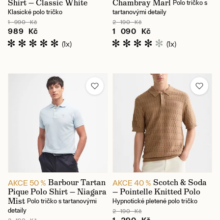
Shirt — Classic White
Chambray Marl
Polo tričko s
Klasické polo tričko
tartanovými detaily
1 990 Kč
2 190 Kč
989 Kč
1 090 Kč
(1x)
(1x)
Barbour Tartan
Scotch & Soda
AKCE 50 %
AKCE 40 %
Pique Polo Shirt — Niagara
— Pointelle Knitted Polo
Mist
Polo tričko s tartanovými
Hypnotické pletené polo tričko
detaily
2 190 Kč