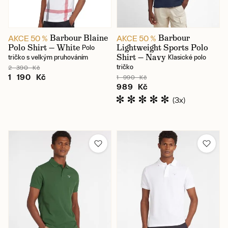
Cena
Barbour Blaine
Barbour
AKCE 50 %
AKCE 50 %
Polo Shirt — White
Lightweight Sports Polo
Polo
Shirt — Navy
tričko s velkým pruhováním
Klasické polo
495 Kč
1 795 Kč
tričko
2 390 Kč
1 190 Kč
1 990 Kč
Karlín / prodejna
989 Kč
(3x)