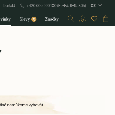
CZ
Kontakt
+420 605 260 100 (Po–Pá: 9–15:30h)
vinky
Slevy
Značky
%
y
ktuálně nemůžeme vyhovět.