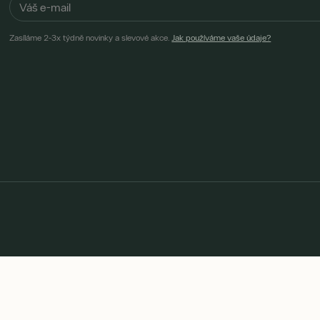
Zasíláme 2-3x týdně novinky a slevové akce.
Jak používáme vaše údaje?