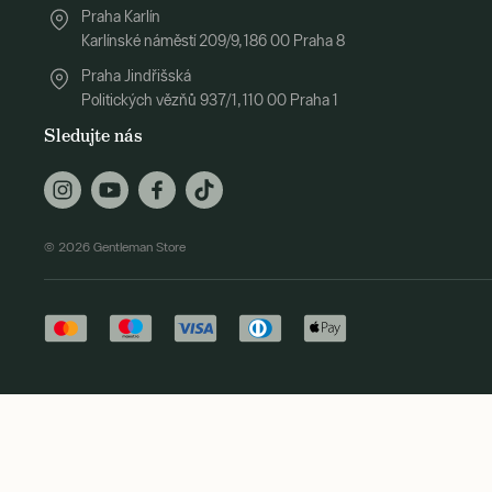
Praha Karlín
Karlínské náměstí 209/9, 186 00 Praha 8
Praha Jindřišská
Politických vězňů 937/1, 110 00 Praha 1
Sledujte nás
© 2026 Gentleman Store