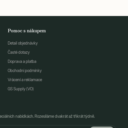
Pomoc s nákupem
Detail objednávky
Časté dotazy
Doprava a platba
Obchodní podmínky
Vrácení a reklamace
GS Supply (VO)
ciálních nabídkách. Rozesíláme dvakrát až třikrát týdně.