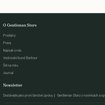
O Gentleman Store
Prodejny
Press
Napsali o nás
Voskování bund Barbour
Šití na míru
Journal
Newsletter
Dostávejte jako první čerstvé zprávy z Gentleman Storu o novinkách a spe