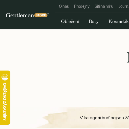
O nás
Prodejny
Šití na míru
Journ
Oblečení
Boty
Kosmetik
V kategorii buď nejsou ž