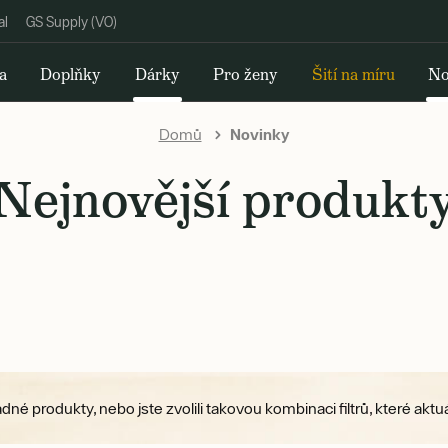
al
GS Supply (VO)
a
Doplňky
Dárky
Pro ženy
Šití na míru
No
Domů
Novinky
Nejnovější produkt
ádné produkty, nebo jste zvolili takovou kombinaci filtrů, které a