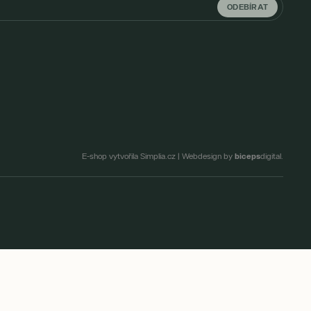
ODEBÍRAT
biceps
E-shop vytvořila Simplia.cz
|
Webdesign by
digital.