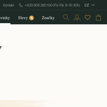
CZ
Kontakt
+420 605 260 100 (Po–Pá: 9–15:30h)
vinky
Slevy
Značky
%
y