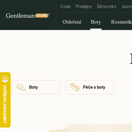
O nás
Prodejny
Šití na míru
Journ
Oblečení
Boty
Kosmetik
Boty
Péče o boty