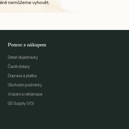
ktuálně nemůžeme vyhovět.
Pomoc s nákupem
Detail objednávky
Časté dotazy
Doprava a platba
Obchodní podmínky
Vrácení a reklamace
GS Supply (VO)