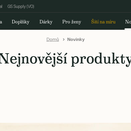
al
GS Supply (VO)
a
Doplňky
Dárky
Pro ženy
Šití na míru
No
Domů
Novinky
Nejnovější produkt