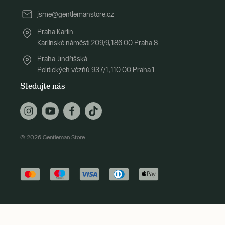
jsme@gentlemanstore.cz
Praha Karlín
Karlínské náměstí 209/9, 186 00 Praha 8
Praha Jindřišská
Politických vězňů 937/1, 110 00 Praha 1
Sledujte nás
© 2026 Gentleman Store