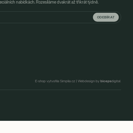
ciálních nabídkách. Rozesíláme dvakrát až třikrát týdně.
ODEBÍRAT
biceps
E-shop vytvořila Simplia.cz
|
Webdesign by
digital.