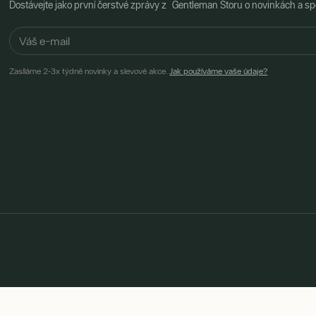
Dostávejte jako první čerstvé zprávy z Gentleman Storu o novinkách a spe
Zasíláme 2-3x týdně novinky a slevové akce.
Jak používáme vaše údaje?