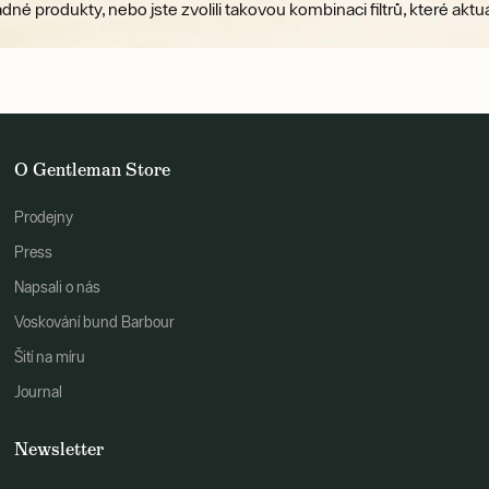
ádné produkty, nebo jste zvolili takovou kombinaci filtrů, které a
O Gentleman Store
Prodejny
Press
Napsali o nás
Voskování bund Barbour
Šití na míru
Journal
Newsletter